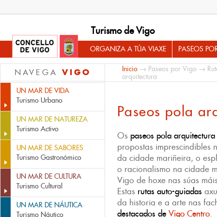
Turismo de Vigo
ORGANIZA A TÚA VIAXE
PASEOS PO
Inicio
→
Paseos por Vigo
→
Rut
VIGO
NAVEGA
arquitectura
UN MAR DE VIDA
Turismo Urbano
Paseos pola arq
UN MAR DE NATUREZA
Turismo Activo
Os
paseos pola arquitectura
propostas imprescindibles n
UN MAR DE SABORES
da cidade mariñeira, o espl
Turismo Gastronómico
o racionalismo na cidade 
UN MAR DE CULTURA
Vigo de hoxe nas súas máis
Turismo Cultural
Estas
rutas auto-guiadas
axu
da historia e a arte nas f
UN MAR DE NÁUTICA
destacados de
Vigo Centro
.
Turismo Náutico