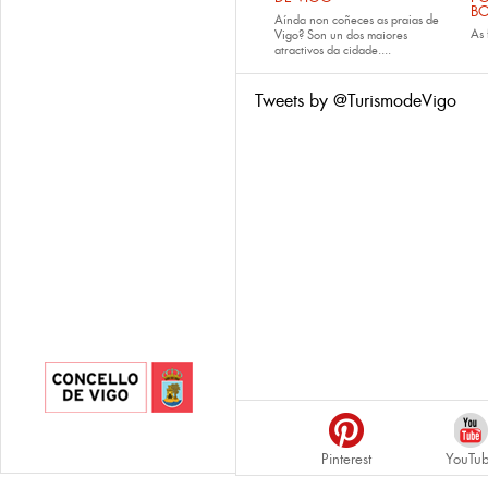
B
Aínda non coñeces as
praias de
As
Vigo
? Son un dos maiores
atractivos da cidade....
Tweets by @TurismodeVigo
Pinterest
YouTu