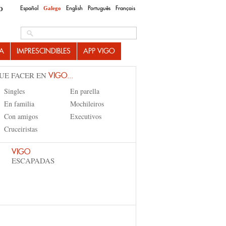
Español
English
Português
Français
Galego
O
Search this site
A
IMPRESCINDIBLES
APP VIGO
UE FACER EN
VIGO...
Singles
En parella
En familia
Mochileiros
Con amigos
Executivos
Cruceiristas
VIGO
ESCAPADAS