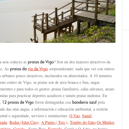
a non coñeces as
? Son un dos maiores atractivos da
praias de Vigo
de. As
sorprenderante: nada que ver con outros
praias da
ría de Vigo
is urbanos pouco atractivos, incómodos ou abarrotados. A 10 minutos
eno centro de Vigo, as praias son de area branca e fina, augas
parentes e para todos os gustos: praias familiares, calas salvaxes, areais
ndas para practicar deportes acuáticos e tamén praias nudistas. En
,
foron distinguidas coa
pola
12 praias de Vigo
bandeira azul
ade das súas augas, a información e educación ambiental, a xestión
ntal e seguridade, servizos e instalacións:
O Vao
,
Samil
,
zada
,
Rodas (Islas Cíes)
,
A Punta ( Teis )
,
Tombo do Gato
,
Os Muiños
ortiñón
,
Canido
, Santa Baia,
Fontaiña
, Carril e O Adro, no barrio