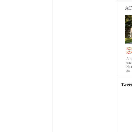
AC
RO
RO
A r
trad
Na 
de..
Twee