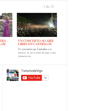
1 de 12
›
ÍA ...
UN CONCERTO AO AIRE
A DE
LIBRE EN CASTRELOS
Os
son
concertos en Castrelos
únicos: se tes a sorte de que a túa
estancia en...