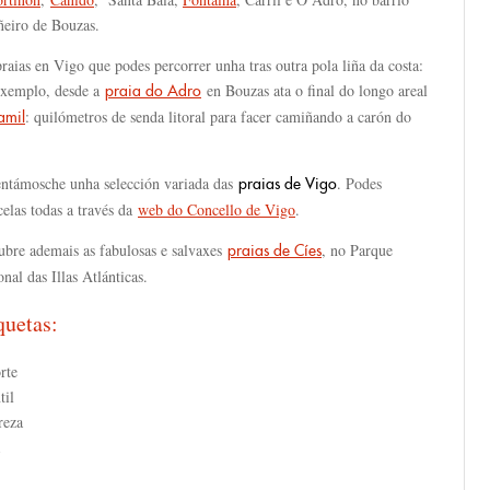
ñeiro de Bouzas.
raias en Vigo que podes percorrer unha tras outra pola liña da costa:
exemplo, desde a
en Bouzas ata o final do longo areal
praia do Adro
: quilómetros de senda litoral para facer camiñando a carón do
amil
entámosche unha selección variada das
. Podes
praias de Vigo
elas todas a través da
web do Concello de Vigo
.
ubre ademais as fabulosas e salvaxes
, no Parque
praias de Cíes
nal das Illas Atlánticas.
quetas:
rte
til
reza