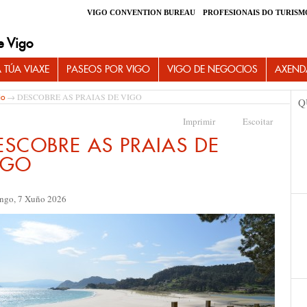
VIGO CONVENTION BUREAU
PROFESIONAIS DO TURISM
e Vigo
 TÚA VIAXE
PASEOS POR VIGO
VIGO DE NEGOCIOS
AXEND
→ DESCOBRE AS PRAIAS DE VIGO
io
Q
Imprimir
Escoitar
ESCOBRE AS PRAIAS DE
IGO
ngo, 7 Xuño 2026