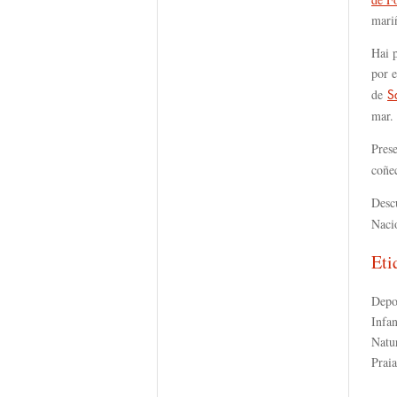
mari
Hai p
por 
de
S
mar.
Pres
coñec
Desc
Nacio
Eti
Depo
Infan
Natu
Praia