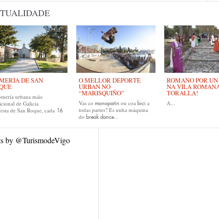
TUALIDADE
MERÍA DE SAN
O MELLOR DEPORTE
ROMANO POR UN D
QUE
URBAN NO
NA VILA ROMAN
“MARISQUIÑO”
TORALLA!
omería urbana máis
Vas co
ou coa
a
A...
icional de Galicia
monopatín
bici
todas partes? Es unha máquina
festa de San Roque, cada
16
do
break dance...
.
ts by @TurismodeVigo