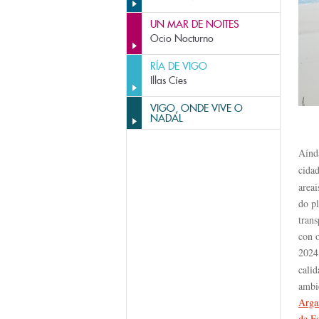
UN MAR DE NOITES
Ocio Nocturno
RÍA DE VIGO
Illas Cíes
VIGO, ONDE VIVE O
NADAL
Aínd
cida
area
do pl
trans
con o
2024
calid
ambie
Arga
de F