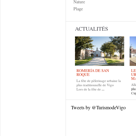
Nature
Plage
ACTUALITÉS
ROMERÍA DE SAN
LE
ROQUE
UR
MA
La fête de pèlerinage urbaine la
All
plus traditionnelle de Vigo
pla
Lors de la fête de
...
Cup
Tweets by @TurismodeVigo