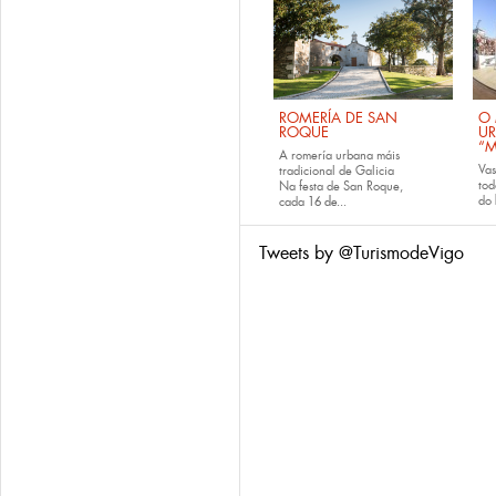
ROMERÍA DE SAN
O 
ROQUE
U
“M
A romería urbana máis
Va
tradicional de Galicia
tod
Na festa de San Roque,
do
cada
16 de...
Tweets by @TurismodeVigo