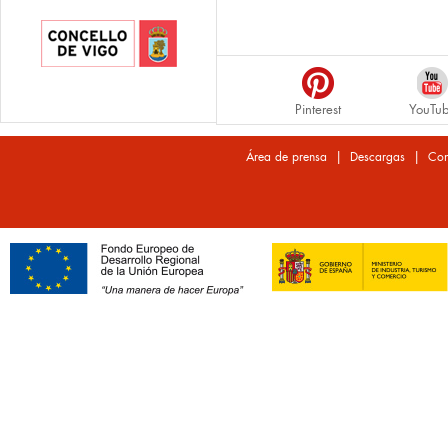
Pinterest
YouTu
|
|
Área de prensa
Descargas
Con