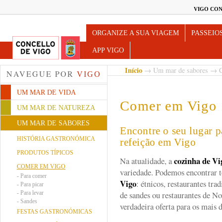
VIGO CON
Turismo de Vigo
ORGANIZE A SUA VIAGEM
PASSEIO
APP VIGO
Início
→
Um mar de sabores
→ C
NAVEGUE POR
VIGO
UM MAR DE VIDA
Comer em Vigo
UM MAR DE NATUREZA
UM MAR DE SABORES
Encontre o seu lugar p
HISTÓRIA GASTRONÓMICA
refeição em Vigo
PRODUTOS TÍPICOS
cozinha de V
Na atualidade, a
COMER EM VIGO
variedade. Podemos encontrar t
-
Para comer
Vigo
: étnicos, restaurantes trad
-
Para picar
-
Para levar
de sandes ou restaurantes de N
-
Sandes
verdadeira oferta para os mais d
FESTAS GASTRONÓMICAS