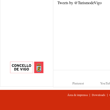
Tweets by @TurismodeVigo
Pinterest
YouTu
|
|
Área de imprensa
Downloads