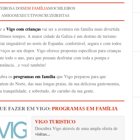
TEIROS
A DOIS
MOCHILEIROS
EM FAMÍLIA
 AMIGOS
EXECUTIVOS
CRUZEIRISTAS
Vigo com crianças
ar a
vai ser a aventura em família mais divertida
últimos tempos. A maior cidade da Galiza é um destino de turismo
iar inigualável no norte de Espanha: confortável, segura e com todos
rviços ao seu dispor. Vigo oferece propostas específicas para crianças
nte todo o ano, para que possam desfrutar com toda a pompa e
unstância…e você também!
programas em família
ubra os
que Vigo preparou para que
utem do Norte, das suas longas praias, da sua deliciosa gastronomia,
a tranquilidade, e sobretudo, do carinho da sua gente.
QUE FAZER EM VIGO:
PROGRAMAS EM FAMÍLIA
VIGO TURISTICO
Descubra Vigo através de uma ampla oferta de
visitas...