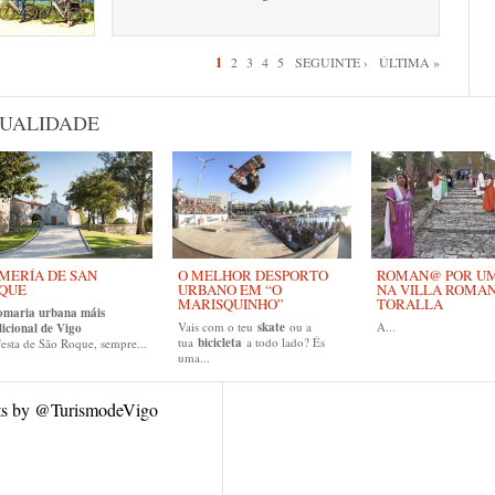
inas
1
2
3
4
5
SEGUINTE ›
ÚLTIMA »
UALIDADE
MERÍA DE SAN
O MELHOR DESPORTO
ROMAN@ POR UM 
QUE
URBANO EM “O
NA VILLA ROMA
MARISQUINHO”
TORALLA
omaria urbana máis
Vais com o teu
skate
ou a
A...
dicional de Vigo
tua
bicicleta
a todo lado? És
esta de São Roque, sempre...
uma...
ts by @TurismodeVigo