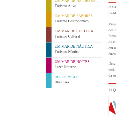
UM MAR DE NATUREZA
Turismo Ativo
SOL
COM
UM MAR DE SABORES
Turismo Gastronómico
Viaj
dos 
UM MAR DE CULTURA
famil
Turismo Cultural
os se
UM MAR DE NÁUTICA
dura
Turismo Náutico
circ
UM MAR DE NOITES
Desc
Lazer Noturno
desfr
da su
RIA DE VIGO
Ilhas Cíes
O 