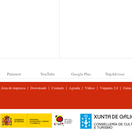
Pinterest
YouTube
Google Plus
TripAdvisor
|
|
|
|
|
|
Área de imprensa
Downloads
Contacto
Agenda
Vídeos
Viajantes 2.0
Guias