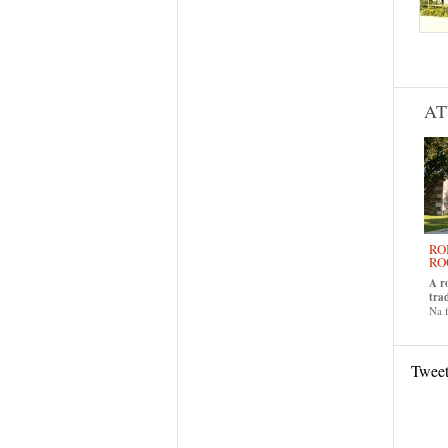
Pág
AT
RO
RO
A r
tra
Na f
Twee