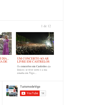
1 de 12
›
DIA...
UM CONCERTO AO AR
NA DE
LIVRE EM CASTRELOS
Os
concertos em Castrelos
são
únicos: se tiver sorte e a sua
estadia em Vigo...