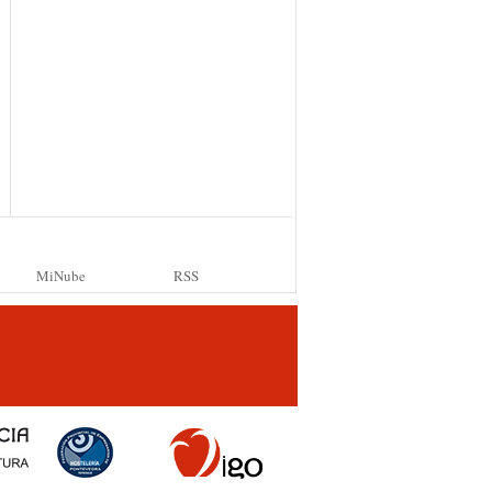
MiNube
RSS