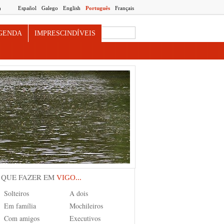
Español
Galego
English
Português
Français
O
Search this site
GENDA
IMPRESCINDÍVEIS
 QUE FAZER EM
VIGO...
Solteiros
A dois
Em família
Mochileiros
Com amigos
Executivos