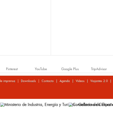
Pinterest
YouTube
Google Plus
TripAdvisor
|
|
|
|
|
de imprensa
Downloads
Contacto
Agenda
Vídeos
Viajantes 2.0