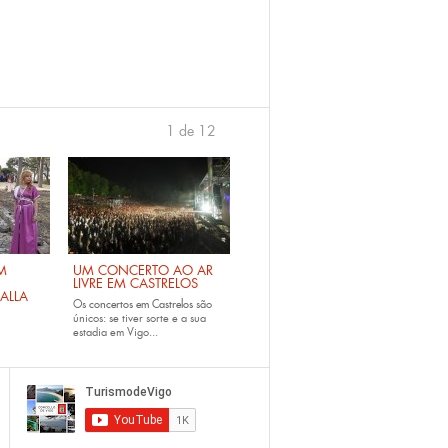
1 de 12
›
M
UM CONCERTO AO AR
LIVRE EM CASTRELOS
ALLA
Os
concertos em Castrelos
são
únicos: se tiver sorte e a sua
estadia em Vigo...