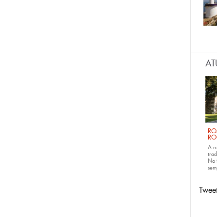
Pág
AT
RO
RO
A r
trad
Na 
sem
Twee