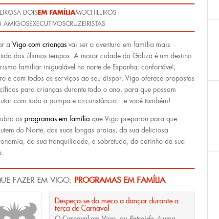
EM FAMÍLIA
EIROS
A DOIS
MOCHILEIROS
 AMIGOS
EXECUTIVOS
CRUZEIRISTAS
ar a
Vigo com crianças
vai ser a aventura em família mais
rtida dos últimos tempos. A maior cidade da Galiza é um destino
urismo familiar inigualável no norte de Espanha: confortável,
ra e com todos os serviços ao seu dispor. Vigo oferece propostas
cíficas para crianças durante todo o ano, para que possam
rutar com toda a pompa e circunstância…e você também!
ubra os
programas em família
que Vigo preparou para que
rutem do Norte, das suas longas praias, da sua deliciosa
ronomia, da sua tranquilidade, e sobretudo, do carinho da sua
e.
UE FAZER EM VIGO:
PROGRAMAS EM FAMÍLIA
Despeça-se do meco a dançar durante a
terça de Carnaval
O
Carnaval em Vigo
, ou
Entroido
,
é uma