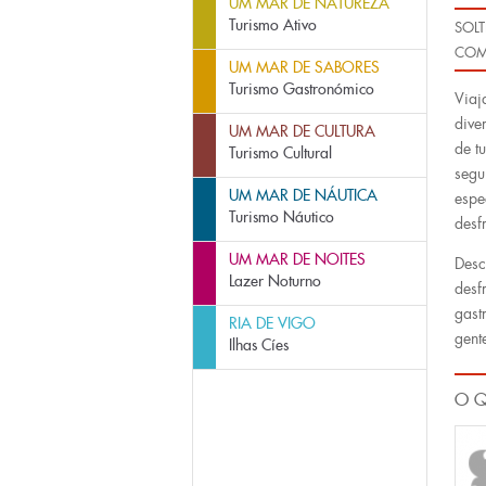
UM MAR DE NATUREZA
Turismo Ativo
SOLT
COM
UM MAR DE SABORES
Turismo Gastronómico
Viaj
dive
UM MAR DE CULTURA
de t
Turismo Cultural
segu
UM MAR DE NÁUTICA
espe
Turismo Náutico
desf
UM MAR DE NOITES
Desc
Lazer Noturno
desf
gast
RIA DE VIGO
gent
Ilhas Cíes
O Q