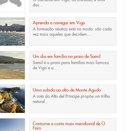
das...
Aprenda a navegar em Vigo
A
formação náutica
está na moda: são cada
vez mais aqueles que decidem...
Um dia em família na praia de Samil
Samil
é a
praia para famílias
mais famosa
de Vigo e a...
Uma subida ao alto de Monte Agudo
A
rota do Alto del Príncipe
propõe um
trilho
natural
...
Contorne a costa mais meridional de O
Faro