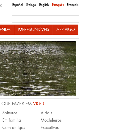
Español
Galego
English
Português
Français
MO
Search this site
ENDA
IMPRESCINDÍVEIS
APP VIGO
 QUE FAZER EM
VIGO...
Solteiros
A dois
Em família
Mochileiros
Com amigos
Executivos