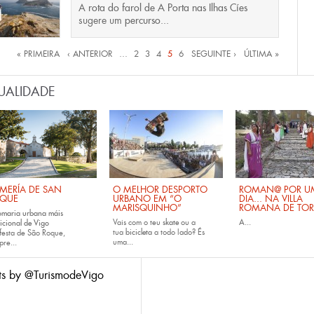
A
rota do farol de A Porta nas Ilhas Cíes
sugere um
percurso...
inas
« PRIMEIRA
‹ ANTERIOR
…
2
3
4
5
6
SEGUINTE ›
ÚLTIMA »
UALIDADE
MERÍA DE SAN
O MELHOR DESPORTO
ROMAN@ POR U
QUE
URBANO EM “O
DIA... NA VILLA
MARISQUINHO”
ROMANA DE TOR
omaria urbana máis
Vais com o teu
skate
ou a
A...
icional de Vigo
tua
bicicleta
a todo lado? És
festa de São Roque,
uma...
pre...
ts by @TurismodeVigo