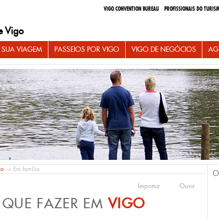
VIGO CONVENTION BUREAU
PROFISSIONAIS DO TURIS
e Vigo
 SUA VIAGEM
PASSEIOS POR VIGO
VIGO DE NEGÓCIOS
AG
io
→ Em família
O
Imprimir
Ouvir
 QUE FAZER EM
VIGO