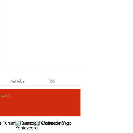
MiNube
RSS
|
Guias