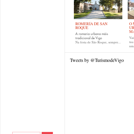
ROMERÍA DE SAN
O 
ROQUE
UR
MA
A romaria urbana máis
Vai
tradicional de Vigo
tu
Na festa de São Roque, sempre...
uma
Tweets by @TurismodeVigo