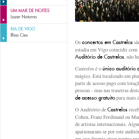
UM MAR DE NOITES
Lazer Noturno
RIA DE VIGO
Ilhas Cíes
Os
são
concertos em Castrelos
estadia em Vigo coincidir com 
, não h
Auditório de Castrelos
Castrelos é o
único auditório 
mágico. Está localizado em pl
parte de acesso pago com lota
pessoas - mas nas traseiras des
para mais d
de acesso gratuito
O Auditório de
receb
Castrelos
Cohen, Franz Ferdinand ou Maná
de artistas internacionais. Alg
apaixonaram-se por este auditó
em que deveria atuar noutro rec