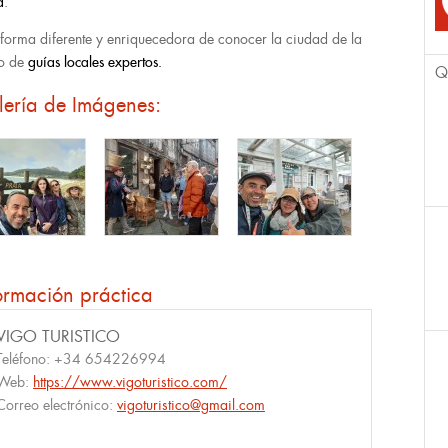
a
.
forma diferente y enriquecedora de conocer la ciudad de la
o de
guías locales expertos.
Q
lería de Imágenes:
ormación práctica
VIGO TURISTICO
Teléfono:
+34 654226994
Web:
https://www.vigoturistico.com/
Correo electrónico:
vigoturistico@gmail.com