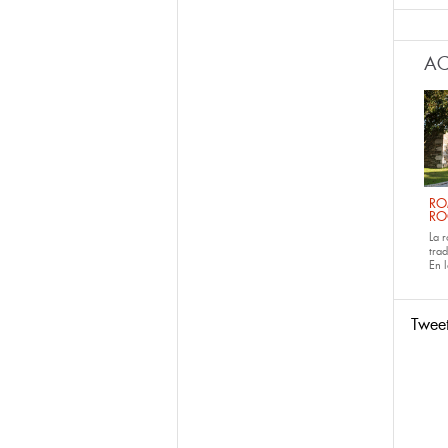
AC
RO
RO
La 
tra
En 
Twee