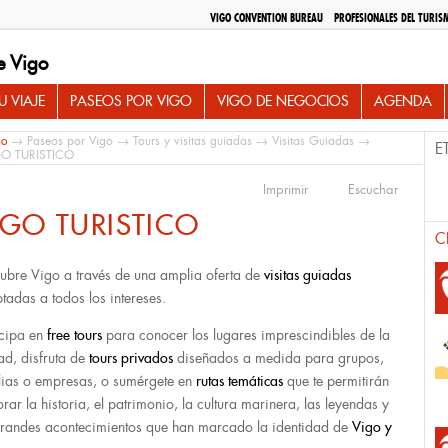
VIGO CONVENTION BUREAU
PROFESIONALES DEL TURIS
e Vigo
 VIAJE
PASEOS POR VIGO
VIGO DE NEGOCIOS
AGENDA
io
→
Paseos por Vigo
→
Tours y visitas guiadas
→
Visitas Guiadas
→
E
GO TURISTICO
Imprimir
Escuchar
IGO TURISTICO
C
ubre Vigo a través de una amplia oferta de
visitas guiadas
tadas a todos los intereses.
icipa en
free tours
para conocer los lugares imprescindibles de la
ad, disfruta de
tours privados
diseñados a medida para grupos,
lias o empresas, o sumérgete en
rutas temáticas
que te permitirán
orar la historia, el patrimonio, la cultura marinera, las leyendas y
grandes acontecimientos que han marcado la identidad de
Vigo y