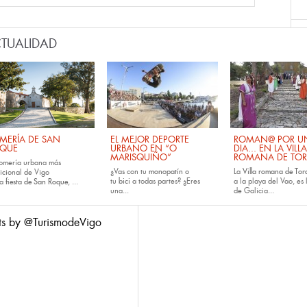
TUALIDAD
MERÍA DE SAN
EL MEJOR DEPORTE
ROMAN@ POR U
QUE
URBANO EN “O
DIA... EN LA VILLA
MARISQUIÑO”
ROMANA DE TOR
romería urbana más
¿Vas con tu
monopatín
o
La
Villa romana de Tora
dicional de Vigo
tu
bici
a todas partes? ¿Eres
a la playa del Vao, es 
la
fiesta de San Roque
, ...
una...
de Galicia...
ts by @TurismodeVigo