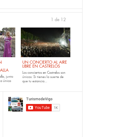
1 de 12
›
N
UN CONCIERTO AL AIRE
LIBRE EN CASTRELOS
ALLA
Los
conciertos en Castrelos
son
lla
, junto
únicos: Si tienes la suerte de
la única
que tu estancia...