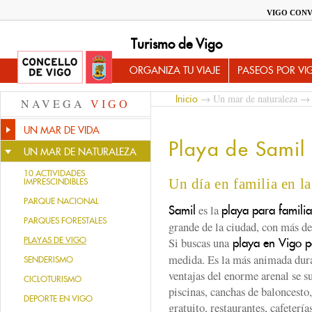
VIGO CONV
Turismo de Vigo
ORGANIZA TU VIAJE
PASEOS POR VI
→
Un mar de naturaleza
Inicio
NAVEGA
VIGO
UN MAR DE VIDA
Playa de Samil
UN MAR DE NATURALEZA
10 ACTIVIDADES
Un día en familia en l
IMPRESCINDIBLES
PARQUE NACIONAL
es la
Samil
playa para familia
PARQUES FORESTALES
grande de la ciudad, con más d
PLAYAS DE VIGO
Si buscas una
playa en Vigo p
medida. Es la más animada duran
SENDERISMO
ventajas del enorme arenal se s
CICLOTURISMO
piscinas, canchas de baloncesto,
DEPORTE EN VIGO
gratuito, restaurantes, cafeter