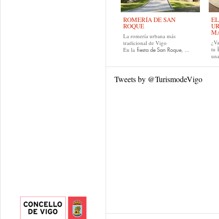
ROMERÍA DE SAN
EL
ROQUE
UR
MA
La romería urbana más
¿Va
tradicional de Vigo
tu
En la
, ...
fiesta de San Roque
una
Tweets by @TurismodeVigo