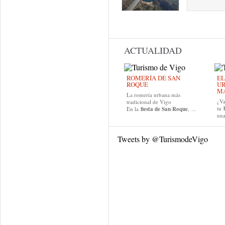
Páginas
ACTUALIDAD
ROMERÍA DE SAN
EL
ROQUE
UR
MA
La romería urbana más
¿Va
tradicional de Vigo
tu
En la
fiesta de San Roque
, ...
una
Tweets by @TurismodeVigo