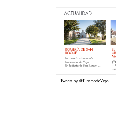
ACTUALIDAD
ROMERÍA DE SAN
EL
ROQUE
U
M
La romería urbana más
¿Va
tradicional de Vigo
fiesta de San Roque
tu
En la
, ...
una
Tweets by @TurismodeVigo