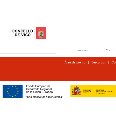
Pinterest
YouTu
|
|
Área de prensa
Descargas
Co