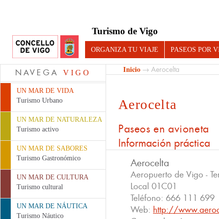
Turismo de Vigo
ORGANIZA TU VIAJE
PASEOS POR V
Inicio
→ Aerocelta
NAVEGA
VIGO
UN MAR DE VIDA
Turismo Urbano
Aerocelta
UN MAR DE NATURALEZA
Paseos en avioneta
Turismo activo
Información práctica
UN MAR DE SABORES
Turismo Gastronómico
Aerocelta
Aeropuerto de Vigo - Te
UN MAR DE CULTURA
Local 01C01
Turismo cultural
Teléfono:
666 111 699
UN MAR DE NÁUTICA
Web:
http://www.aeroc
Turismo Náutico