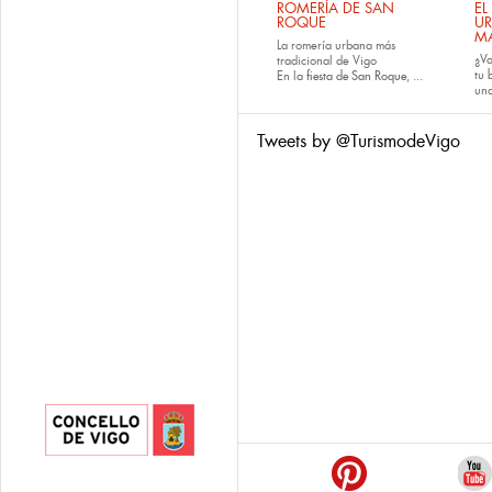
ROMERÍA DE SAN
EL
ROQUE
U
M
La romería urbana más
¿Va
tradicional de Vigo
tu
En la
fiesta de San Roque
, ...
una
Tweets by @TurismodeVigo