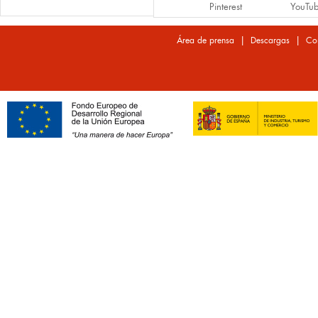
Pinterest
YouTu
|
|
Área de prensa
Descargas
Co