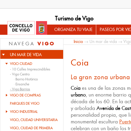
Turismo de Vigo
ORGANIZA TU VIAJE
PASEOS POR VI
Inicio
→
Un mar de vida
→
Vig
VIGO
NAVEGA
UN MAR DE VIDA
Coia
VIGO CIUDAD
-
10 Calles Imprescindibles
-
Vigo Centro
La gran zona urbana
·
Barrio Histórico
·
Ensanche
Coia
es una de las zonas m
-
Vigo Barrios
urbano
, un enorme barrio 
VIGO DE COMPRAS
década de los 60. En la act
PARQUES DE VIGO
y arbolada
Avenida de Cast
VIGO INDUSTRIAL
personalidad propia, que l
VIGO, CIUDAD UNIVERSITARIA
monumental escultura
Puert
celebran con un baño los tr
VIGO, CIUDAD DE PRIMERA