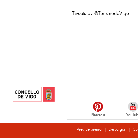
Tweets by @TurismodeVigo
Pinterest
YouTu
|
|
Área de prensa
Descargas
Co