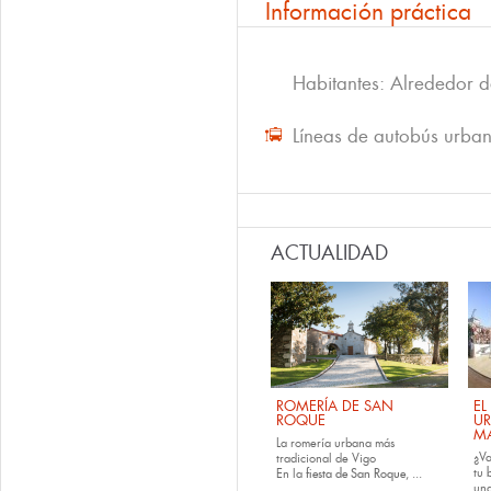
Información práctica
Habitantes: Alrededor 
Líneas de autobús urba
ACTUALIDAD
ROMERÍA DE SAN
EL
ROQUE
U
M
La romería urbana más
¿Va
tradicional de Vigo
tu
En la
fiesta de San Roque
, ...
una