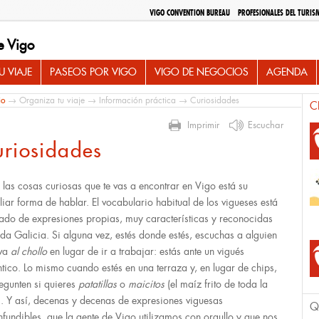
VIGO CONVENTION BUREAU
PROFESIONALES DEL TURIS
e Vigo
 VIAJE
PASEOS POR VIGO
VIGO DE NEGOCIOS
AGENDA
io
→
Organiza tu viaje
→
Información práctica
→ Curiosidades
C
Imprimir
Escuchar
riosidades
e las cosas curiosas que te vas a encontrar en Vigo está su
liar forma de hablar. El vocabulario habitual de los vigueses está
ado de expresiones propias, muy características y reconocidas
oda Galicia. Si alguna vez, estés donde estés, escuchas a alguien
 va
al chollo
en lugar de ir a trabajar: estás ante un vigués
ntico. Lo mismo cuando estés en una terraza y, en lugar de chips,
regunten si quieres
patatillas
o
maicitos
(el maíz frito de toda la
). Y así, decenas y decenas de expresiones viguesas
Q
nfundibles, que la gente de Vigo utilizamos con orgullo y que nos