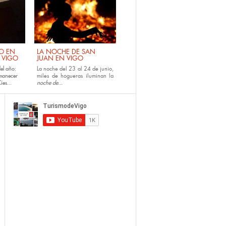
NO EN
LA NOCHE DE SAN
E VIGO
JUAN EN VIGO
el año:
La noche del 23 al 24 de junio,
amanecer
miles de hogueras iluminan la
íes...
noche de...