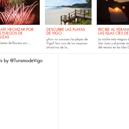
JATE HECHIZAR POR
DESCUBRE LAS PLAYAS
RECIBE AL VERA
S FUEGOS DE
DE VIGO
LAS ISLAS CÍES D
UZAS
¿Aún no conoces las
playas de
La noche más mágica d
fiestas de
Bouzas
son,...
Vigo
? Son uno de los mayores
San Juan y el primer 
atractivos de la...
del verano en las Islas C
ts by @TurismodeVigo