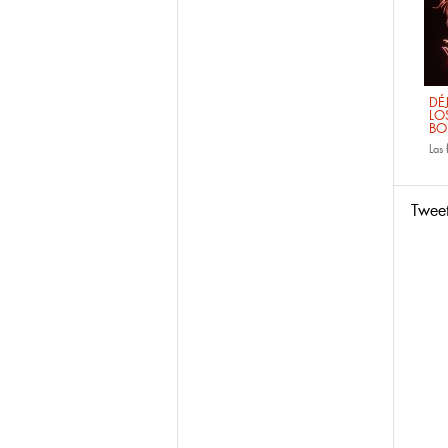
DÉ
LO
BO
Las
Twee