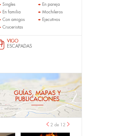
Singles
En pareja
En familia
Mochileros
Con amigos
Ejecutivos
Cruceristas
VIGO
ESCAPADAS
GUÍAS, MAPAS Y
PUBLICACIONES
2 de 12
anterior
›