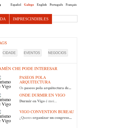
Español
Galego
English
Português
Français
O
Search this site
NDA
IMPRESCINDIBLES
AGS
CIDADE
EVENTOS
NEGOCIOS
AMÉN CHE PODE INTERESAR
PASEOS POLA
ARQUITECTURA
paseos pola arquitectura de...
Os
ONDE DURMIR EN VIGO
Durmir en Vigo
é moi...
VIGO CONVENTION BUREAU
organizar un congreso...
¿Queres