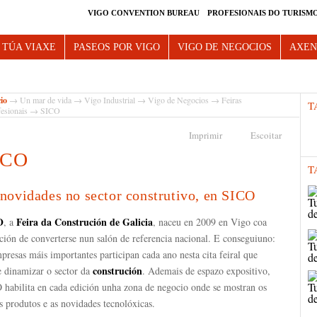
VIGO CONVENTION BUREAU
PROFESIONAIS DO TURISM
e Vigo
 TÚA VIAXE
PASEOS POR VIGO
VIGO DE NEGOCIOS
AXE
cio
→
Un mar de vida
→
Vigo Industrial
→
Vigo de Negocios
→
Feiras
T
fesionais
→ SICO
Imprimir
Escoitar
ICO
T
novidades no sector construtivo, en SICO
O
Feira da Construción de Galicia
, a
, naceu en 2009 en Vigo coa
ción de converterse nun salón de referencia nacional. E conseguiuno:
presas máis importantes participan cada ano nesta cita feiral que
construción
e dinamizar o sector da
. Ademais de espazo expositivo,
 habilita en cada edición unha zona de negocio onde se mostran os
 produtos e as novidades tecnolóxicas.