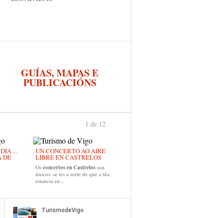
GUÍAS, MAPAS E
PUBLICACIÓNS
1 de 12
›
ÍA ...
UN CONCERTO AO AIRE
A DE
LIBRE EN CASTRELOS
Os
concertos en Castrelos
son
únicos: se tes a sorte de que a túa
estancia en...