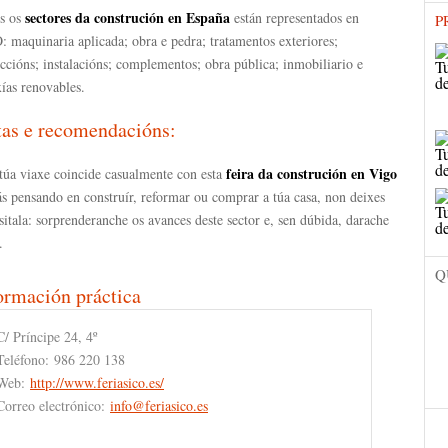
sectores da construción
en España
s os
están representados en
P
 maquinaria aplicada; obra e pedra; tratamentos exteriores;
ccións; instalacións; complementos; obra pública; inmobiliario e
ías renovables.
tas e recomendacións:
feira da construción en Vigo
túa viaxe coincide casualmente con esta
ás pensando en construír, reformar ou comprar a túa casa, non deixes
sitala: sorprenderanche os avances deste sector e, sen dúbida, darache
.
Q
ormación práctica
C/ Príncipe 24, 4º
Teléfono:
986 220 138
Web:
http://www.feriasico.es/
Correo electrónico:
info@feriasico.es