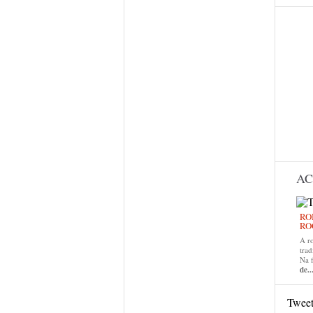
AC
RO
RO
A r
trad
Na 
de..
Twee