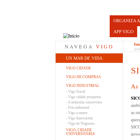
Turismo d
ORGANIZA A
APP VIGO
Ini
NAVEGA
VIGO
pro
UN MAR DE VIDA
S
VIGO CIDADE
VIGO DE COMPRAS
As 
VIGO INDUSTRIAL
-
Vigo Naval
-
Vigo cidade pesqueira
SIC
-
A industria conserveira
ambi
-
Frío industrial
as em
-
Vigo a motor
-
Vigo Innovación
quer
-
Vigo de Negocios
SICO
VIGO, CIDADE
novos
UNIVERSITARIA