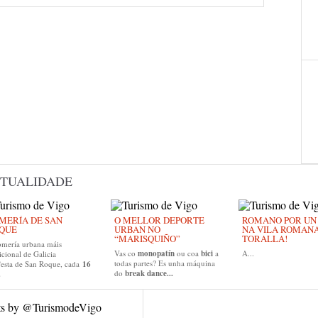
TUALIDADE
MERÍA DE SAN
O MELLOR DEPORTE
ROMANO POR UN D
QUE
URBAN NO
NA VILA ROMAN
“MARISQUIÑO”
TORALLA!
omería urbana máis
Vas co
monopatín
ou coa
bici
a
A...
icional de Galicia
todas partes? Es unha máquina
festa de San Roque, cada
16
do
break dance...
.
ts by @TurismodeVigo