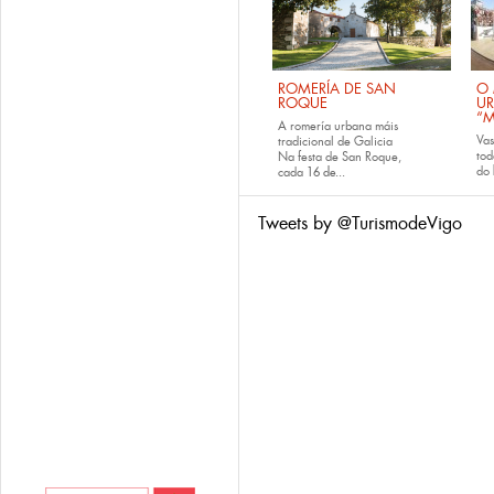
ROMERÍA DE SAN
O 
ROQUE
U
“M
A romería urbana máis
Va
tradicional de Galicia
tod
Na festa de San Roque,
do
cada
16 de...
Tweets by @TurismodeVigo