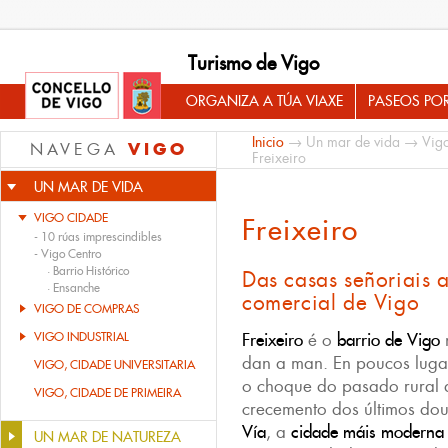
Turismo de Vigo
ORGANIZA A TÚA VIAXE
PASEOS PO
Inicio
→
Un mar de vida
→
Vig
VIGO
NAVEGA
Freixeiro
UN MAR DE VIDA
VIGO CIDADE
Freixeiro
-
10 rúas imprescindibles
-
Vigo Centro
·
Barrio Histórico
Das casas señoriais 
·
Ensanche
comercial de Vigo
VIGO DE COMPRAS
VIGO INDUSTRIAL
Freixeiro
é o
barrio de Vigo
dan a man. En poucos lugar
VIGO, CIDADE UNIVERSITARIA
o choque do pasado rural d
VIGO, CIDADE DE PRIMEIRA
crecemento dos últimos dou
Vía
, a
cidade máis moderna
UN MAR DE NATUREZA