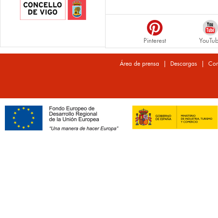
Pinterest
YouTu
|
|
Área de prensa
Descargas
Con