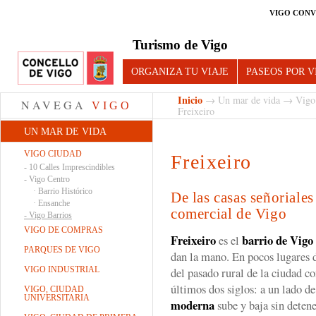
VIGO CONV
Turismo de Vigo
ORGANIZA TU VIAJE
PASEOS POR V
Inicio
→
Un mar de vida
→
Vigo
NAVEGA
VIGO
Freixeiro
UN MAR DE VIDA
VIGO CIUDAD
Freixeiro
-
10 Calles Imprescindibles
-
Vigo Centro
·
Barrio Histórico
De las casas señoriale
·
Ensanche
comercial de Vigo
-
Vigo Barrios
VIGO DE COMPRAS
Freixeiro
barrio de Vigo
es el
PARQUES DE VIGO
dan la mano. En pocos lugares 
VIGO INDUSTRIAL
del pasado rural de la ciudad co
últimos dos siglos: a un lado d
VIGO, CIUDAD
UNIVERSITARIA
moderna
sube y baja sin detene