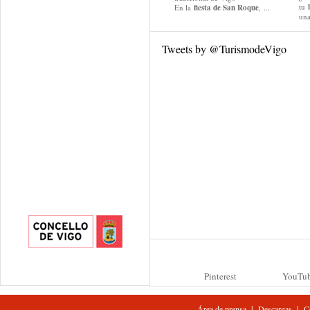
tu
En la
fiesta de San Roque
, ...
una
Tweets by @TurismodeVigo
Pinterest
YouTu
|
|
Área de prensa
Descargas
C