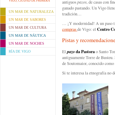
VIGO, CIUDAD DE PRIMERA
antiguos
pazos
, de casas con fi
ganado pastando. Un Vigo lleno
UN MAR DE NATURALEZA
tradición…
UN MAR DE SABORES
… ¡Y modernidad! A un paso ti
UN MAR DE CULTURA
Centro C
compras
de Vigo: el
UN MAR DE NÁUTICA
Pistas y recomendacion
UN MAR DE NOCHES
da Pastora
El
pazo
o Santo Tom
RÍA DE VIGO
antiguamente Torre de Busteu. 
de Soutomaior, conocido como
Si te interesa la etnografía no d