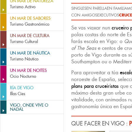
UN MAR DE NATUREZA
Turismo Activo
SINGLES
EN PARELLA
EN FAMILIA
MO
CRUCE
CON AMIGOS
EXECUTIVOS
UN MAR DE SABORES
Turismo Gastronómico
Se vas viaxar nun
cruceiro 
polas costas do norte de 
UN MAR DE CULTURA
farás escala en Vigo: o
Qu
Turismo Cultural
of The Seas
e centos de cru
UN MAR DE NÁUTICA
porto de Vigo durante as sú
Turismo Náutico
Southampton ou o Mediter
UN MAR DE NOITES
Para aproveitar a túa
escal
Ocio Nocturno
noroeste de España, selecc
plans para cruceiristas
que c
RÍA DE VIGO
máximo desta gran urbe co
Illas Cíes
vitalidade, con animadas r
VIGO, ONDE VIVE O
gastronomía única en Espa
NADAL
QUE FACER EN VIGO :
P