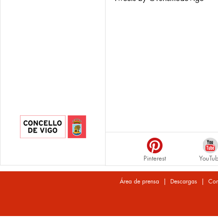
Pinterest
YouTu
|
|
Área de prensa
Descargas
Con