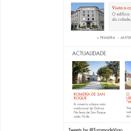
Visita a c
O edifici
da cidade,
Páxinas
« PRIMEIRA
‹ ANTE
ACTUALIDADE
ROMERÍA DE SAN
O 
ROQUE
U
“M
A romería urbana máis
Va
tradicional de Galicia
tod
Na festa de San Roque,
do
cada
16 de...
Tweets by @TurismodeVigo