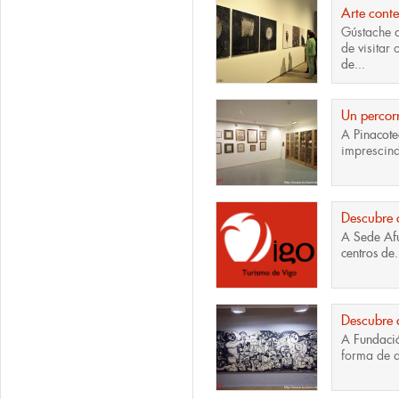
Arte con
Gústache 
de visitar
de...
Un percorr
A
Pinacot
imprescind
Descubre 
A
Sede Af
centros de.
Descubre a
A
Fundaci
forma de d