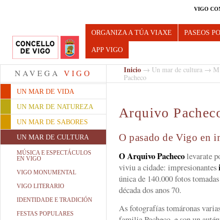
VIGO CO
Turismo de Vigo
ORGANIZA A TÚA VIAXE
PASEOS P
APP VIGO
Inicio
→
Un mar de cultura
→
Mu
NAVEGA
VIGO
Pacheco
UN MAR DE VIDA
UN MAR DE NATUREZA
Arquivo Pachec
UN MAR DE SABORES
O pasado de Vigo en 
UN MAR DE CULTURA
MÚSICA E ESPECTÁCULOS
O Arquivo Pacheco
levarate p
EN VIGO
viviu a cidade: impresionantes
VIGO MONUMENTAL
única de 140.000 fotos tomadas 
VIGO LITERARIO
década dos anos 70.
IDENTIDADE E TRADICIÓN
As fotografías tomáronas varias
FESTAS POPULARES
familia Pacheco, e son un auté