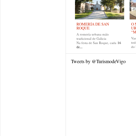
ROMERÍA DE SAN
O 
ROQUE
U
“M
A romería urbana máis
Va
tradicional de Galicia
tod
Na festa de San Roque, cada
16
do
de...
Tweets by @TurismodeVigo