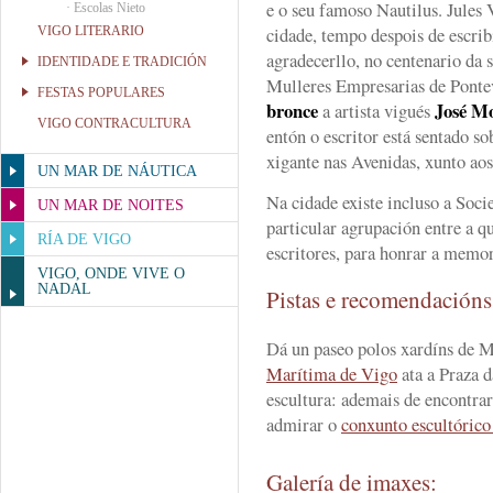
e o seu famoso Nautilus. Jules 
·
Escolas Nieto
cidade, tempo despois de escribi
VIGO LITERARIO
agradecerllo, no centenario da 
IDENTIDADE E TRADICIÓN
Mulleres Empresarias de Ponte
FESTAS POPULARES
bronce
José Mo
a artista vigués
VIGO CONTRACULTURA
entón o escritor está sentado so
xigante nas Avenidas, xunto ao
UN MAR DE NÁUTICA
Na cidade existe incluso a Soc
UN MAR DE NOITES
particular agrupación entre a qu
RÍA DE VIGO
escritores, para honrar a memor
VIGO, ONDE VIVE O
NADAL
Pistas e recomendación
Dá un paseo polos xardíns de M
Marítima de Vigo
ata a Praza d
escultura: ademais de encontra
admirar o
conxunto escultóric
Galería de imaxes: