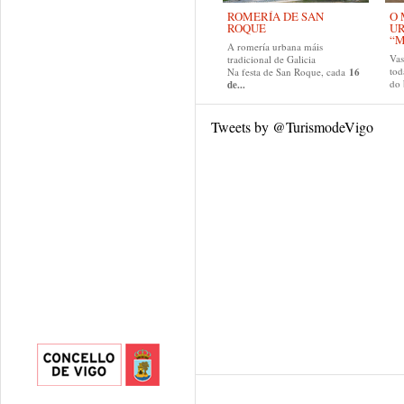
ROMERÍA DE SAN
O 
ROQUE
U
“M
A romería urbana máis
Va
tradicional de Galicia
tod
Na festa de San Roque, cada
16
do
de...
Tweets by @TurismodeVigo