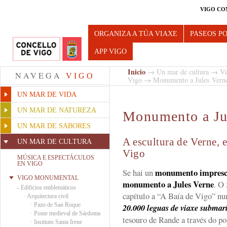
VIGO CO
Turismo de Vigo
ORGANIZA A TÚA VIAXE
PASEOS P
APP VIGO
Inicio
→
Un mar de cultura
→
Vi
NAVEGA
VIGO
Vigo
→ Monumento a Jules Vern
UN MAR DE VIDA
UN MAR DE NATUREZA
Monumento a Ju
UN MAR DE SABORES
A escultura de Verne, 
UN MAR DE CULTURA
Vigo
MÚSICA E ESPECTÁCULOS
EN VIGO
monumento impresci
Se hai un
VIGO MONUMENTAL
monumento a Jules Verne
. O 
-
Edificios emblemáticos
capítulo a “A Baía de Vigo” nu
·
Arquitectura civil
·
Pazo de San Roque
20.000 leguas de viaxe submar
·
Ponte medieval de Sárdoma
tesouro de Rande a través do 
·
Instituto Santa Irene