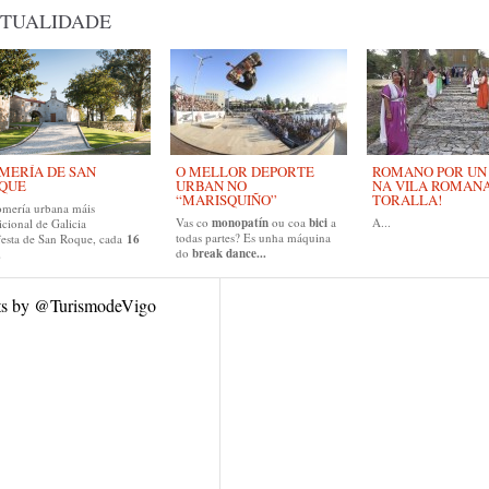
TUALIDADE
MERÍA DE SAN
O MELLOR DEPORTE
ROMANO POR UN D
QUE
URBAN NO
NA VILA ROMAN
“MARISQUIÑO”
TORALLA!
omería urbana máis
Vas co
monopatín
ou coa
bici
a
A...
icional de Galicia
todas partes? Es unha máquina
festa de San Roque, cada
16
do
break dance...
.
ts by @TurismodeVigo