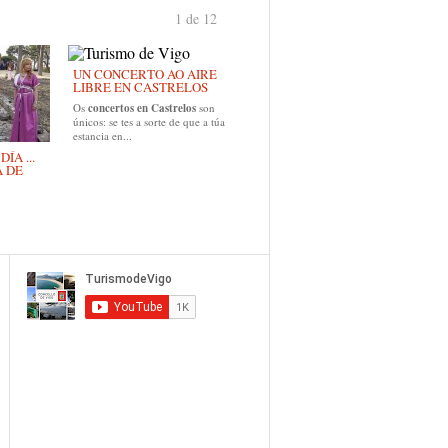
1 de 12
›
UN CONCERTO AO AIRE
LIBRE EN CASTRELOS
Os
concertos en Castrelos
son
únicos: se tes a sorte de que a túa
estancia en...
ÍA ...
A DE