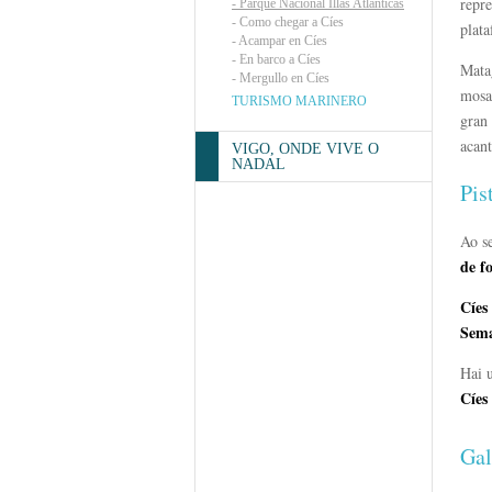
repre
-
Parque Nacional Illas Atlánticas
-
Como chegar a Cíes
plata
-
Acampar en Cíes
-
En barco a Cíes
Mata
-
Mergullo en Cíes
mosa
TURISMO MARINERO
gran
acant
VIGO, ONDE VIVE O
NADAL
Pis
Ao s
de f
Cíes
Sem
Hai 
Cíes
Gal