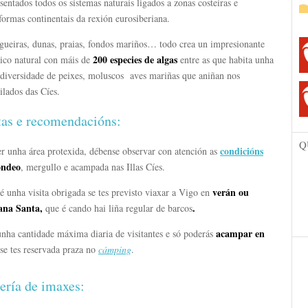
sentados todos os sistemas naturais ligados a zonas costeiras e
formas continentais da rexión eurosiberiana.
gueiras, dunas, praias, fondos mariños… todo crea un impresionante
200 especies de algas
ico natural con máis de
entre as que habita unha
 diversidade de peixes, moluscos aves mariñas que aniñan nos
ilados das Cíes.
tas e recomendacións:
Q
condicións
er unha área protexida, débense observar con atención as
ondeo
, mergullo e acampada nas Illas Cíes.
verán ou
é unha visita obrigada se tes previsto viaxar a Vigo en
ana Santa,
.
que é cando hai liña regular de barcos
acampar en
unha cantidade máxima diaria de visitantes e só poderás
se tes reservada praza no
cámping
.
ería de imaxes: