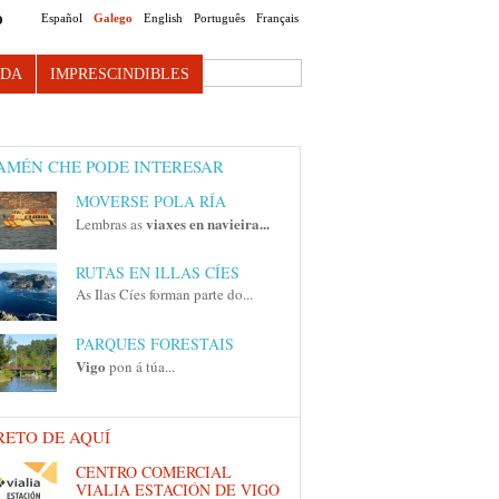
Español
Galego
English
Português
Français
O
Search this site
NDA
IMPRESCINDIBLES
AMÉN CHE PODE INTERESAR
MOVERSE POLA RÍA
viaxes en navieira...
Lembras as
RUTAS EN ILLAS CÍES
As Ilas Cíes forman parte do...
PARQUES FORESTAIS
Vigo
pon á túa...
RETO DE AQUÍ
CENTRO COMERCIAL
VIALIA ESTACIÓN DE VIGO