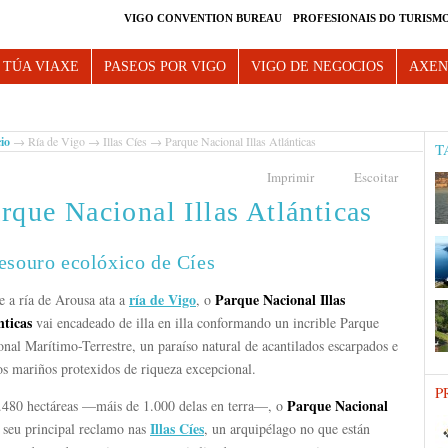
VIGO CONVENTION BUREAU
PROFESIONAIS DO TURISM
e Vigo
 TÚA VIAXE
PASEOS POR VIGO
VIGO DE NEGOCIOS
AXE
cio
→
Ría de Vigo
→
Illas Cíes
→ Parque Nacional Illas Atlánticas
T
Imprimir
Escoitar
rque Nacional Illas Atlánticas
esouro ecolóxico de Cíes
ría de
Vigo
Parque Nacional Illas
e a ría de Arousa ata a
, o
nticas
vai encadeado de illa en illa conformando un incrible Parque
nal Marítimo-Terrestre, un paraíso natural de acantilados escarpados e
os mariños protexidos de riqueza excepcional.
P
Parque Nacional
.480 hectáreas —máis de 1.000 delas en terra—, o
Illas Cíes
 seu principal reclamo nas
, un arquipélago no que están