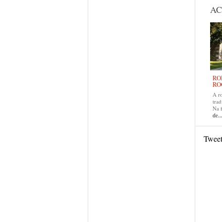
AC
RO
RO
A r
trad
Na 
de..
Twee