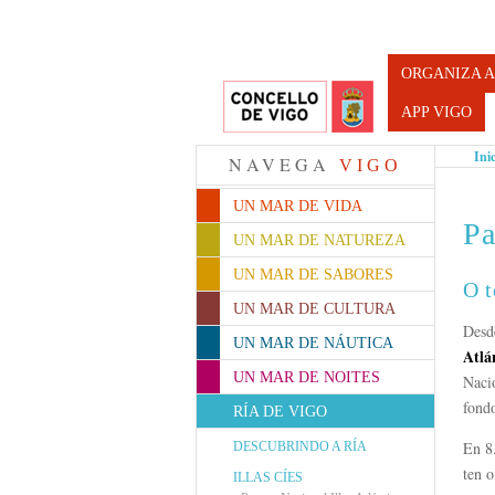
Turismo d
ORGANIZA A
APP VIGO
Ini
NAVEGA
VIGO
UN MAR DE VIDA
Pa
UN MAR DE NATUREZA
UN MAR DE SABORES
O t
UN MAR DE CULTURA
Desd
UN MAR DE NÁUTICA
Atlá
UN MAR DE NOITES
Nacio
fond
RÍA DE VIGO
En 8
DESCUBRINDO A RÍA
ten o
ILLAS CÍES