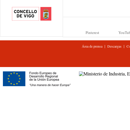
Pinterest
YouTu
|
|
Área de prensa
Descargas
Co