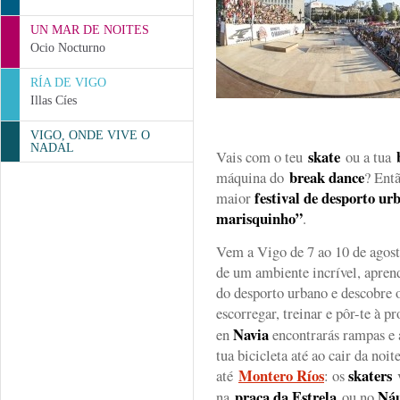
UN MAR DE NOITES
Ocio Nocturno
RÍA DE VIGO
Illas Cíes
VIGO, ONDE VIVE O
NADAL
skate
Vais com o teu
ou a tua
break dance
máquina do
? Entã
festival de desporto ur
maior
marisquinho”
.
Vem a Vigo de 7 ao 10 de agost
de um ambiente incrível, aprend
do desporto urbano e descobre 
escorregar, treinar e pôr-te à 
Navia
en
encontrarás rampas e a
tua bicicleta até ao cair da no
Montero Ríos
skaters
até
: os
v
praça da Estrela
Náu
na
ou no