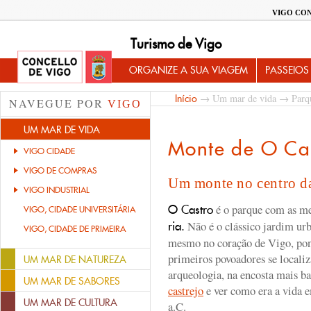
VIGO CO
Turismo de Vigo
ORGANIZE A SUA VIAGEM
PASSEIOS
→
Um mar de vida
→
Parq
Início
NAVEGUE POR
VIGO
UM MAR DE VIDA
Monte de O Ca
VIGO CIDADE
VIGO DE COMPRAS
Um monte no centro d
VIGO INDUSTRIAL
é o parque com as m
O Castro
VIGO, CIDADE UNIVERSITÁRIA
Não é o clássico jardim ur
ria.
VIGO, CIDADE DE PRIMEIRA
mesmo no coração de Vigo, pon
primeiros povoadores se localiz
UM MAR DE NATUREZA
arqueologia, na encosta mais b
UM MAR DE SABORES
castrejo
e ver como era a vida e
UM MAR DE CULTURA
a.C.