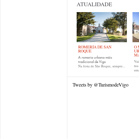
ATUALIDADE
ROMERÍA DE SAN
O 
ROQUE
UR
MA
A romaria urbana máis
Vai
tradicional de Vigo
tu
Na festa de São Roque, sempre...
uma
Tweets by @TurismodeVigo