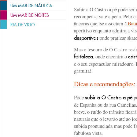
UM MAR DE NÁUTICA
Subir a O Castro a pé pode ser
UM MAR DE NOITES
recompensa vale a pena. Pelo c
âncoras que lse associam à
Bata
RIA DE VIGO
aperitivo enquanto admira a vis
onde praticar skat
desportivas
Mas o tesouro de O Castro resi
, onde encontra o
fortaleza
cas
e o seu espetacular miradouro. 
gratuita!
Dicas e recomendações
Pode
po
subir a O Castro a pé
de Espanha ou da rua Camelias
breve, o ruído do trânsito ficará
naturais que o levarão até ao l
subida pronunciada mas pode fa
fabulosa vista.