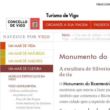
VIGO CO
Turismo de Vigo
ORGANIZE A SUA VIAGEM
PASSEIOS
→
Um mar de cultura
→
V
Início
NAVEGUE POR
VIGO
Vigo
→ Monumento do Bicentená
UM MAR DE VIDA
UM MAR DE NATUREZA
Monumento do 
UM MAR DE SABORES
A escultura de Silverio
UM MAR DE CULTURA
da ria
MÚSICA E ESPETÁCULOS EM
VIGO
O
Monumento do Bicentenár
VIGO MONUMENTAL
esculturas que entrou a fazer p
-
Edifícios emblemáticos
símbolo que comemora o Bicen
·
Arquitetura civil
·
Paço de São Roque
como cidade após a expulsão do
·
Ponte Medieval de Sárdoma
·
Instituto Santa Irene