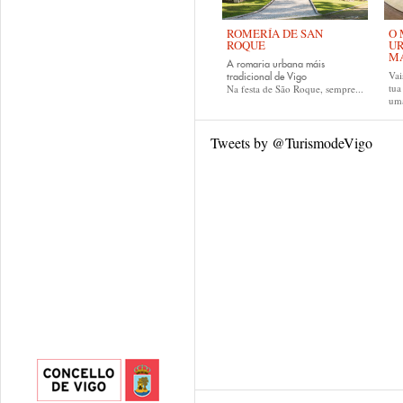
ROMERÍA DE SAN
O 
ROQUE
UR
MA
A romaria urbana máis
Vai
tradicional de Vigo
tu
Na festa de São Roque, sempre...
uma
Tweets by @TurismodeVigo