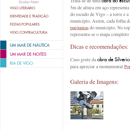
Trata-se de uma
obra do escult
·
Escolas Nieto
5m de altura em aço representa
VIGO LITERÁRIO
do escudo de Vigo – a torre e a 
IDENTIDADE E TRADIÇÂO
município. Assim, cada folha da
FESTAS POPULARES
paróquias
do município. No top
VIGO CONTRACULTURA
representa-se o mapa completo
Dicas e recomendações
UM MAR DE NÁUTICA
UM MAR DE NOITES
Caso goste da
obra de Silverio
RIA DE VIGO
para apreciar a monumental
Po
Galeria de Imagens: