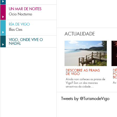
UN MAR DE NOITES
Ocio Nocturno
RÍA DE VIGO
Illas Cíes
ACTUALIDADE
VIGO, ONDE VIVE O
NADAL
DESCOBRE AS PRAIAS
DÉ
DE VIGO
PO
B
Aínda non coñeces as
praias de
As
Vigo
? Son un dos maiores
atractivos da cidade....
Tweets by @TurismodeVigo