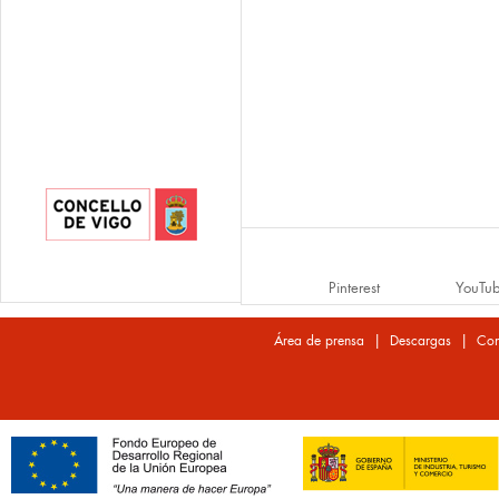
Pinterest
YouTu
|
|
Área de prensa
Descargas
Con