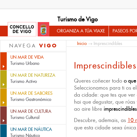
Turismo de Vigo
ORGANIZA A TÚA VIAXE
PASEOS PO
Inicio
→ Imprescindibles
VIGO
NAVEGA
UN MAR DE VIDA
Imprescindibles
Turismo Urbano
UN MAR DE NATUREZA
Queres coñecer todo
o que
Turismo Activo
Seleccionamos para ti os e
UN MAR DE SABORES
da cidade: que tes que ver 
Turismo Gastronómico
hai que degustar, que rúas v
ao aire libre
imprescindible
UN MAR DE CULTURA
Turismo Cultural
Descubre, ademais, as
10 r
que esta cidade sexa única
UN MAR DE NÁUTICA
Turismo Náutico