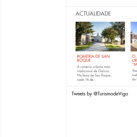
ACTUALIDADE
ROMERÍA DE SAN
O 
ROQUE
U
“M
A romería urbana máis
Va
tradicional de Galicia
tod
Na festa de San Roque,
do
cada
16 de...
Tweets by @TurismodeVigo