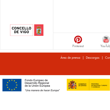
Pinterest
YouTu
|
|
Área de prensa
Descargas
Con