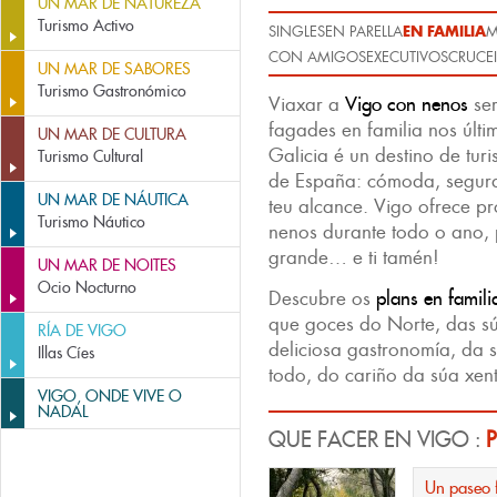
UN MAR DE NATUREZA
Turismo Activo
EN FAMILIA
SINGLES
EN PARELLA
M
CON AMIGOS
EXECUTIVOS
CRUCEI
UN MAR DE SABORES
Turismo Gastronómico
Viaxar a
Vigo con nenos
ser
fagades en familia nos últ
UN MAR DE CULTURA
Galicia é un destino de turi
Turismo Cultural
de España: cómoda, segura
UN MAR DE NÁUTICA
teu alcance. Vigo ofrece pr
Turismo Náutico
nenos durante todo o ano, 
grande… e ti tamén!
UN MAR DE NOITES
Ocio Nocturno
Descubre os
plans en famili
que goces do Norte, das sú
RÍA DE VIGO
deliciosa gastronomía, da s
Illas Cíes
todo, do cariño da súa xent
VIGO, ONDE VIVE O
NADAL
QUE FACER EN VIGO :
P
Un paseo f