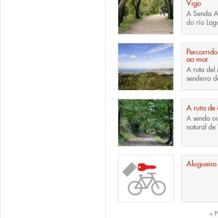
Vigo
A
Senda A
do río Laga
Percorrid
ao mar
A
ruta de
sendeiro de
A ruta de
A
senda o
natural de
Alugueiro 
Páxinas
« 