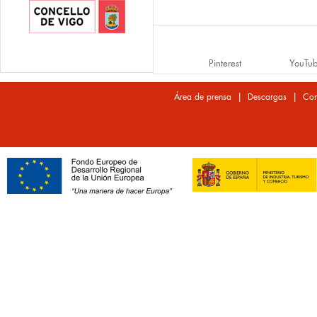
Pinterest
YouTu
|
|
Área de prensa
Descargas
Con