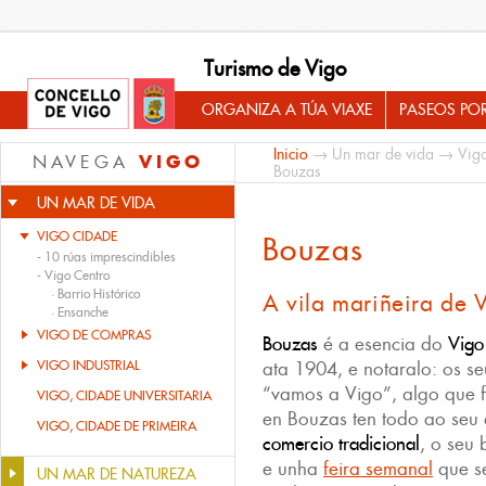
Turismo de Vigo
ORGANIZA A TÚA VIAXE
PASEOS PO
Inicio
→
Un mar de vida
→
Vig
VIGO
NAVEGA
Bouzas
UN MAR DE VIDA
VIGO CIDADE
Bouzas
-
10 rúas imprescindibles
-
Vigo Centro
·
Barrio Histórico
A vila mariñeira de 
·
Ensanche
VIGO DE COMPRAS
Bouzas
é a esencia do
Vigo 
VIGO INDUSTRIAL
ata 1904, e notaralo: os se
“vamos a Vigo”, algo que 
VIGO, CIDADE UNIVERSITARIA
en Bouzas ten todo ao seu 
VIGO, CIDADE DE PRIMEIRA
comercio tradicional
, o seu 
e unha
feira semanal
que se
UN MAR DE NATUREZA