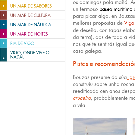
os domingos pola mañá. Ad
UN MAR DE SABORES
un fermoso
paseo marítimo
d
UN MAR DE CULTURA
para picar algo, en Bouza
mellores propostas de
Vigo 
UN MAR DE NÁUTICA
de deseño, con tapas elab
UN MAR DE NOITES
da terra), aos de toda a vid
RÍA DE VIGO
nos que te sentirás igual 
casa galega.
VIGO, ONDE VIVE O
NADAL
Pistas e recomendació
Bouzas presume da súa
igr
construíu sobre unha rocha 
reedificada cen anos despo
cruceiro
, probablemente m
a vila.