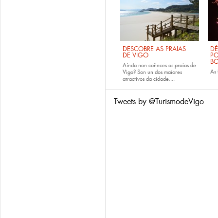
DESCOBRE AS PRAIAS
DÉ
DE VIGO
PO
B
Aínda non coñeces as
praias de
As
Vigo
? Son un dos maiores
atractivos da cidade....
Tweets by @TurismodeVigo