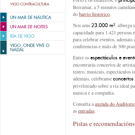
princip
VIGO CONTRACULTURA
Beiramar, a 5 minutos camiñand
do
barrio histórico
.
UN MAR DE NÁUTICA
Nos seus
, alberga
23.000 m²
UN MAR DE NOITES
capacidade para 1.421 persoas 
RÍA DE VIGO
para celebrar eventos, ademais d
VIGO, ONDE VIVE O
conferencias e máis de 300 pra
NADAL
Entre os
espectáculos e event
encontrarás concertos de artista
teatro, musicais, espectáculos i
ademais, celébranse
concertos 
privilexiado sobre a ría ideal p
música e a compañía.
Consulta a
axenda do Auditori
as
entradas
.
Pistas e recomendación