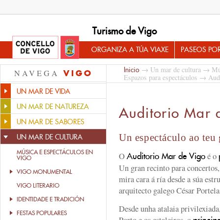
Turismo de Vigo
ORGANIZA A TÚA VIAXE
PASEOS PO
→
Un mar de cultura
→
Mú
Inicio
NAVEGA
VIGO
Espazos para espectáculos
→ Audi
UN MAR DE VIDA
UN MAR DE NATUREZA
Auditorio Mar 
UN MAR DE SABORES
Un espectáculo ao teu
UN MAR DE CULTURA
MÚSICA E ESPECTÁCULOS EN
O
é o
Auditorio Mar de Vigo
VIGO
Un gran recinto para concertos,
VIGO MONUMENTAL
mira cara á ría desde a súa estr
VIGO LITERARIO
arquitecto galego César Portela
IDENTIDADE E TRADICIÓN
Desde unha atalaia privilexiada
FESTAS POPULARES
Porto e os estaleiros, o