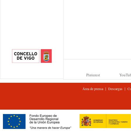
Pinterest
YouTu
|
|
Área de prensa
Descargas
Co