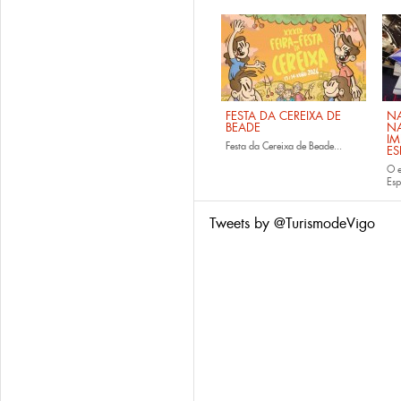
FESTA DA CEREIXA DE
NA
BEADE
NA
IM
Festa da Cereixa de Beade...
E
O e
Es
Tweets by @TurismodeVigo