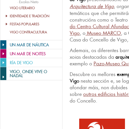
·
Escolas Nieto
Arquitectura de Vigo
, organ
VIGO LITERARIO
temáticos que che permitirá
IDENTIDADE E TRADICIÓN
construcións como o Teatr
FESTAS POPULARES
do Centro Cultural Afundac
VIGO CONTRACULTURA
Vigo
, o
Museo MARCO
, a
Casa do Concello de Vigo, 
UN MAR DE NÁUTICA
Ademais, os diferentes bar
UN MAR DE NOITES
xoias destacadas da
arquit
RÍA DE VIGO
exemplo o
Pazo-Museo Qui
VIGO, ONDE VIVE O
Descubre os mellores
exemp
NADAL
Vigo
nesta sección e, se lo
afondar máis, non dubides 
sobre
outros edificios histó
do Concello.