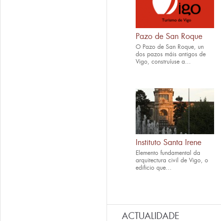
Pazo de San Roque
O Pazo de San Roque, un
dos pazos máis antigos de
Vigo, construíuse a...
Instituto Santa Irene
Elemento fundamental da
arquitectura civil de Vigo, o
edificio que...
ACTUALIDADE