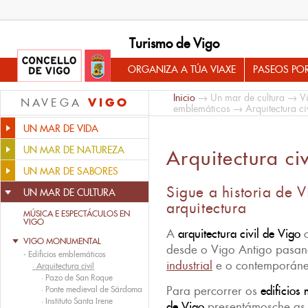
Turismo de Vigo
ORGANIZA A TÚA VIAXE
PASEOS PO
Inicio
→
Un mar de cultura
→
V
VIGO
NAVEGA
emblemáticos
→ Arquitectura civ
UN MAR DE VIDA
UN MAR DE NATUREZA
Arquitectura civ
UN MAR DE SABORES
Sigue a historia de V
UN MAR DE CULTURA
arquitectura
MÚSICA E ESPECTÁCULOS EN
VIGO
A
arquitectura civil de Vigo
c
VIGO MONUMENTAL
desde o Vigo Antigo pasa
-
Edificios emblemáticos
industrial
e o contemporáne
·
Arquitectura civil
·
Pazo de San Roque
Para percorrer os
edificios
·
Ponte medieval de Sárdoma
·
Instituto Santa Irene
de Vigo
presentámosche as