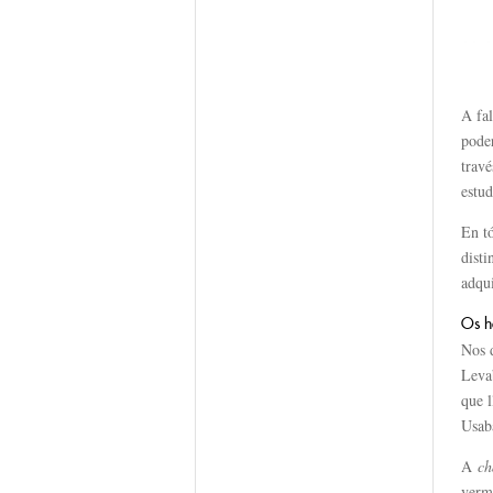
A fa
poder
trav
estu
En tó
disti
adqui
Os 
Nos 
Leva
que 
Usa
A
ch
verme