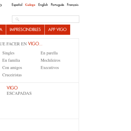
Español
English
Português
Français
Galego
O
Search this site
A
IMPRESCINDIBLES
APP VIGO
UE FACER EN
VIGO...
Singles
En parella
En familia
Mochileiros
Con amigos
Executivos
Cruceiristas
VIGO
ESCAPADAS