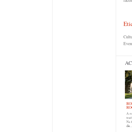
face
Eti
Cult
Even
AC
RO
RO
A r
trad
Na 
de..