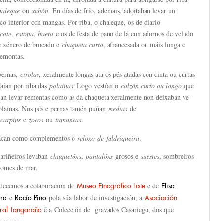
haleque
ou
xubón
. En días de frío, ademais, adoitaban levar un
co interior con mangas. Por riba, o chaleque, os de diario
icote
,
estopa
,
baeta
e os de festa de pano de lá con adornos de veludo
e xénero de brocado e
chaqueta curta
, afrancesada ou máis longa e
remontas.
pernas,
cirolas
, xeralmente longas ata os pés atadas con cinta ou curtas
caían por riba das
polainas
. Logo vestían o
calzón curto ou longo
que
an levar remontas como as da chaqueta xeralmente non deixaban ve-
polainas. Nos pés e pernas tamén puñan
medias
de
scarpíns
e
zocos
ou
tamancas
.
acan como complementos o
reloxo de faldriqueira
.
ariñeiros levaban
chaquetóns
,
pantalóns
grosos e
suestes
, sombreiros
homes de mar.
decemos a colaboración do
e de
Museo Etnográfico Liste
Elisa
e
pola súa labor de investigación, a
ira
Rocío Pino
Asociación
é a Colección de gravados Casariego, dos que
ural
Tangaraño