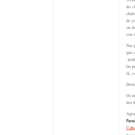
do
c
chale
de
p
ou d
con 
Nas 
que 
podí
las 
lá,
e
Dest
Os m
dos 
Agra
Pere
Cult