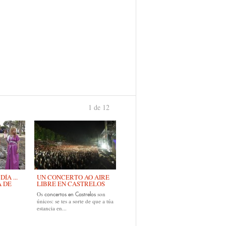
1 de 12
›
ÍA ...
UN CONCERTO AO AIRE
A DE
LIBRE EN CASTRELOS
Os
son
concertos en Castrelos
únicos: se tes a sorte de que a túa
estancia en...