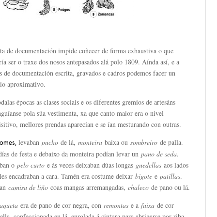
lta de documentación impide coñecer de forma exhaustiva o que
ía ser o traxe dos nosos antepasados alá polo 1809. Aínda así, e a
és de documentación escrita, gravados e cadros podemos facer un
dio aproximativo.
dalas épocas as clases sociais e os diferentes gremios de artesáns
nguíanse pola súa vestimenta, xa que canto maior era o nivel
sitivo, mellores prendas aparecían e se ían mesturando con outras.
levaban
pucho
de lá,
monteira
baixa ou
sombreiro
de palla.
homes,
días de festa e debaixo da monteira podían levar un
pano de seda
.
ban o
pelo curto
e ás veces deixaban dúas longas
guedellas
aos lados
lles encadraban a cara. Tamén era costume deixar
bigote
e
patillas
.
ban
camisa de liño
coas mangas arremangadas,
chaleco
de pano ou lá.
aqueta
era de pano de cor negra, con
remontas
e a
faixa
de cor
lla, confeccionada en lá, enrolada á cintura para abrigarse por riba