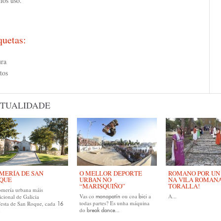
mos uso.
quetas:
ura
tos
TUALIDADE
MERÍA DE SAN
O MELLOR DEPORTE
ROMANO POR UN D
QUE
URBAN NO
NA VILA ROMAN
“MARISQUIÑO”
TORALLA!
omería urbana máis
Vas co
ou coa
a
A...
icional de Galicia
monopatín
bici
todas partes? Es unha máquina
festa de San Roque, cada
16
do
break dance...
.