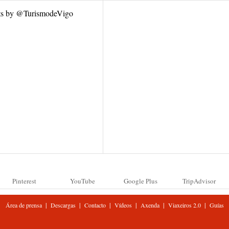
ts by @TurismodeVigo
Pinterest
YouTube
Google Plus
TripAdvisor
|
|
|
|
|
|
Área de prensa
Descargas
Contacto
Vídeos
Axenda
Viaxeiros 2.0
Guías