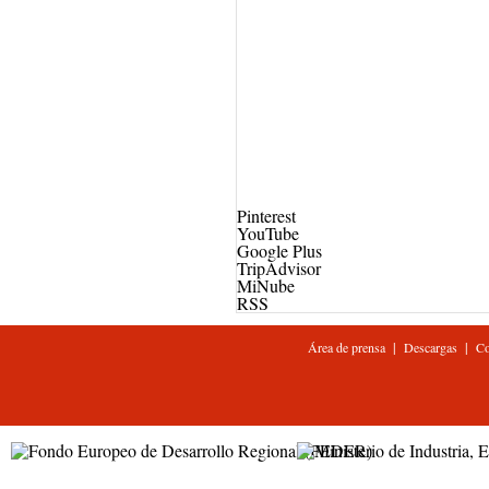
Pinterest
YouTube
Google Plus
TripAdvisor
MiNube
RSS
|
|
Área de prensa
Descargas
Co