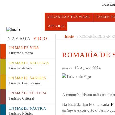
VIGO CO
Turismo de Vigo
ORGANIZA A TÚA VIAXE
PASEOS P
APP VIGO
Inicio
→ ROMARÍA DE SAN R
NAVEGA
VIGO
UN MAR DE VIDA
ROMARÍA DE 
Turismo Urbano
UN MAR DE NATUREZA
martes, 13 Agosto 2024
Turismo Activo
UN MAR DE SABORES
Turismo Gastronómico
UN MAR DE CULTURA
A romaría urbana máis tradici
Turismo Cultural
16
Na festa de San Roque, cada
UN MAR DE NÁUTICA
milagreiro
converte o barrio qu
Turismo Náutico