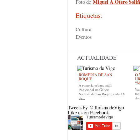
Miguel A.Otero Soli
Foto de
Etiquetas:
Cultura
Eventos
ACTUALIDADE
ROMERÍA DE SAN
O 
ROQUE
U
“M
A romería urbana máis
Va
tradicional de Galicia
tod
Na festa de San Roque, cada
16
do
de...
Tweets by @TurismodeVigo
Like us on Facebook