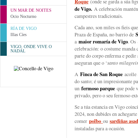
Roque
(onde se garda a súa fi
de Vigo.
A celebración mantén 
UN MAR DE NOITES
campestres tradicionais.
Ocio Nocturno
Cada ano, son miles os fieis que
RÍA DE VIGO
Praza de España, no barrio de
Illas Cíes
maior romaría de Vigo
a
. Os
VIGO, ONDE VIVE O
celebración: o costume manda 
NADAL
parte do corpo enferma e pedir 
aseguran que o ‘
santo milagrei
Finca de San Roque
A
acolle 
do santo; é un impresionante p
fermoso parque
un
que pode vi
privado, pero o seu fermoso ext
Se a túa estancia en Vigo coinc
2024, non dubides en achegart
polbo
sardiñas asa
comer
ou
instaladas para a ocasión.