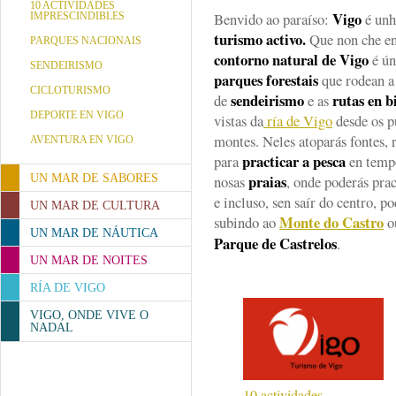
10 ACTIVIDADES
Vigo
Benvido ao paraíso:
é unh
IMPRESCINDIBLES
turismo activo.
Que non che eng
PARQUES NACIONAIS
contorno natural de Vigo
é ún
SENDEIRISMO
parques forestais
que rodean a 
CICLOTURISMO
sendeirismo
rutas en b
de
e as
DEPORTE EN VIGO
vistas da
ría de Vigo
desde os p
montes. Neles atoparás fontes, r
AVENTURA EN VIGO
practicar a pesca
para
en temp
praias
UN MAR DE SABORES
nosas
, onde poderás pra
e incluso, sen saír do centro, p
UN MAR DE CULTURA
Monte do Castro
subindo ao
o
UN MAR DE NÁUTICA
Parque de Castrelos
.
UN MAR DE NOITES
RÍA DE VIGO
VIGO, ONDE VIVE O
NADAL
10 actividades