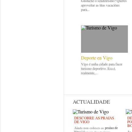
Gústache o sendeirismo? Queres
aproveitar as túas vacacións
para...
Deporte en Vigo
Vigo é unha cidade para facer
turismo deportivo. Esa é,
realmente,...
ACTUALIDADE
DESCOBRE AS PRAIAS
DÉ
DE VIGO
PO
B
Aínda non coñeces as
praias de
As
? Son un dos maiores