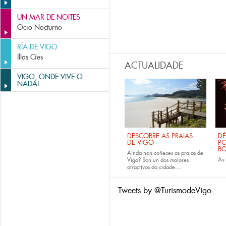
UN MAR DE NOITES
Ocio Nocturno
RÍA DE VIGO
Illas Cíes
ACTUALIDADE
VIGO, ONDE VIVE O
NADAL
DESCOBRE AS PRAIAS
DÉ
DE VIGO
PO
B
Aínda non coñeces as
praias de
As
Vigo
? Son un dos maiores
atractivos da cidade....
Tweets by @TurismodeVigo