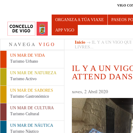
VIGO CO
Turismo de Vigo
ORGANIZA A TÚA VIAXE
PASEOS P
APP VIGO
Inicio
→ IL Y A UN VIGO QUI
NAVEGA
VIGO
LIVRES...
UN MAR DE VIDA
Turismo Urbano
IL Y A UN VI
UN MAR DE NATUREZA
ATTEND DANS 
Turismo Activo
UN MAR DE SABORES
xoves, 2 Abril 2020
Turismo Gastronómico
UN MAR DE CULTURA
Turismo Cultural
UN MAR DE NÁUTICA
Turismo Náutico