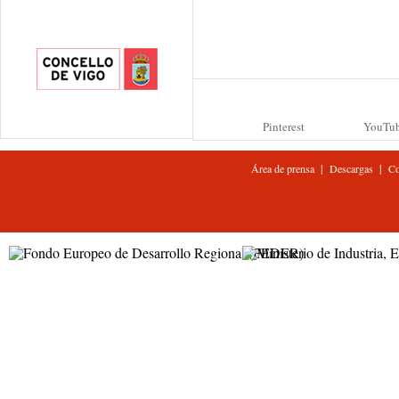
Pinterest
YouTu
|
|
Área de prensa
Descargas
Co