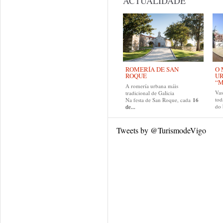
ACTUALIDADE
ROMERÍA DE SAN
O 
ROQUE
U
“M
A romería urbana máis
Va
tradicional de Galicia
tod
Na festa de San Roque, cada
16
do
de...
Tweets by @TurismodeVigo