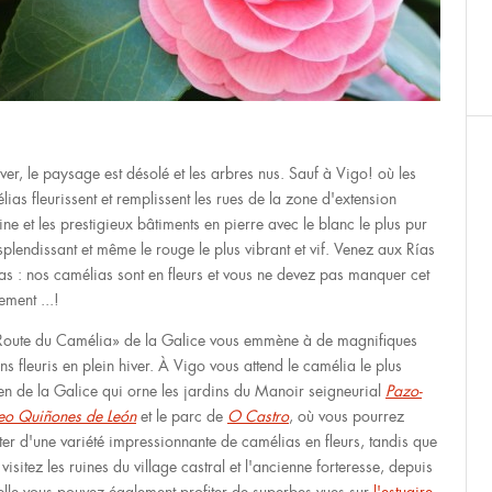
iver, le paysage est désolé et les arbres nus. Sauf à Vigo! où les
lias fleurissent et remplissent les rues de la zone d'extension
ine et les prestigieux bâtiments en pierre avec le blanc le plus pur
esplendissant et même le rouge le plus vibrant et vif. Venez aux Rías
as : nos camélias sont en fleurs et vous ne devez pas manquer cet
ement ...!
Route du Camélia» de la Galice vous emmène à de magnifiques
ns fleuris en plein hiver. À Vigo vous attend le camélia le plus
en de la Galice qui orne les jardins du Manoir seigneurial
Pazo-
o Quiñones de León
et le parc de
O Castro
, où vous pourrez
iter d'une variété impressionnante de camélias en fleurs, tandis que
visitez les ruines du village castral et l'ancienne forteresse, depuis