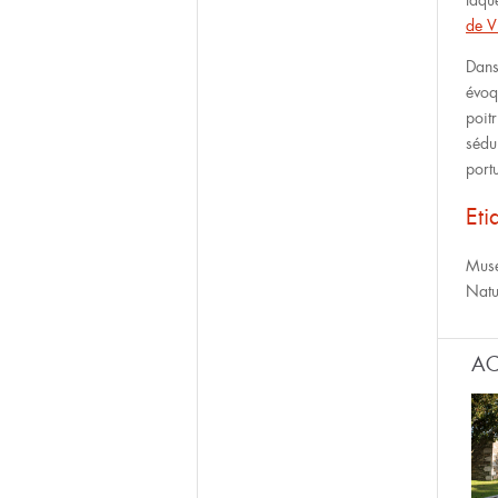
laqu
de V
Dans 
évoq
poitr
sédu
port
Eti
Mus
Natu
AC