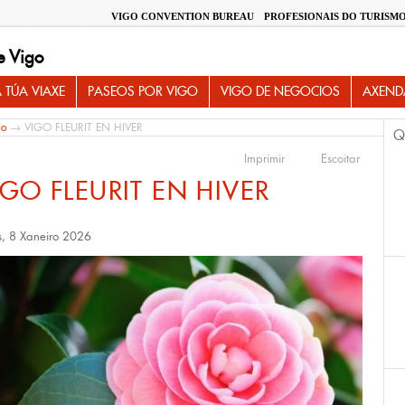
VIGO CONVENTION BUREAU
PROFESIONAIS DO TURISM
e Vigo
 TÚA VIAXE
PASEOS POR VIGO
VIGO DE NEGOCIOS
AXEND
io
→ VIGO FLEURIT EN HIVER
Q
Imprimir
Escoitar
IGO FLEURIT EN HIVER
s, 8 Xaneiro 2026