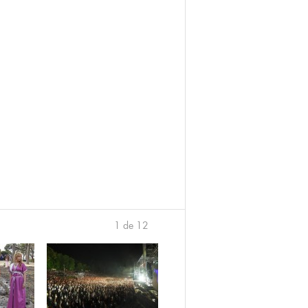
1 de 12
›