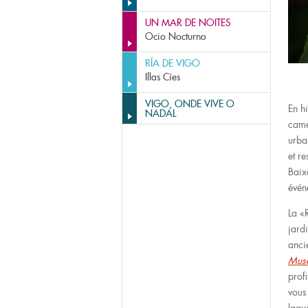
UN MAR DE NOITES
Ocio Nocturno
RÍA DE VIGO
Illas Cíes
VIGO, ONDE VIVE O
En h
NADAL
camé
urba
et r
Baix
évén
La «
jardi
anci
Muse
prof
vous 