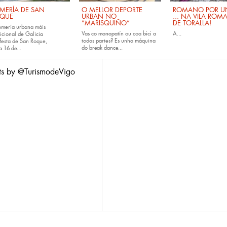
MERÍA DE SAN
O MELLOR DEPORTE
ROMANO POR UN
QUE
URBAN NO
... NA VILA ROM
“MARISQUIÑO”
DE TORALLA!
omería urbana máis
Vas co
monopatín
ou coa
bici
a
A...
icional de Galicia
todas partes? Es unha máquina
festa de San Roque,
do
break dance...
da
16 de...
ts by @TurismodeVigo