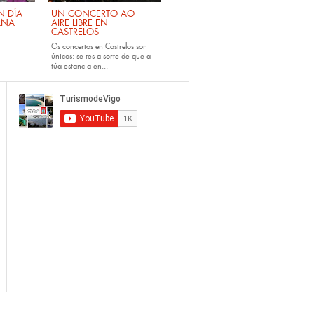
 DÍA
UN CONCERTO AO
ANA
AIRE LIBRE EN
CASTRELOS
Os
concertos en Castrelos
son
únicos: se tes a sorte de que a
túa estancia en...