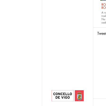
RO
RO
A r
trad
Na 
ca
Twee