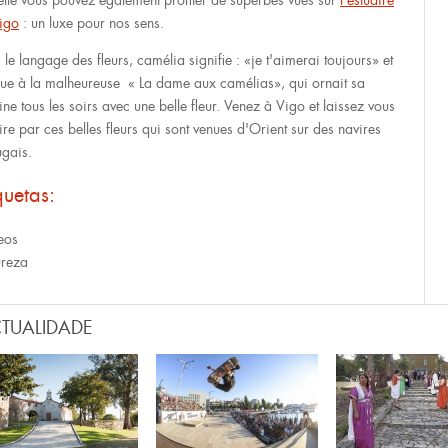
elle vous pouvez également profiter de superbes vues sur
l'estuaire
igo
: un luxe pour nos sens.
le langage des fleurs, camélia signifie : «je t'aimerai toujours» et
ue à la malheureuse « La dame aux camélias», qui ornait sa
ine tous les soirs avec une belle fleur. Venez à Vigo et laissez vous
ire par ces belles fleurs qui sont venues d'Orient sur des navires
ugais.
quetas:
eos
reza
TUALIDADE