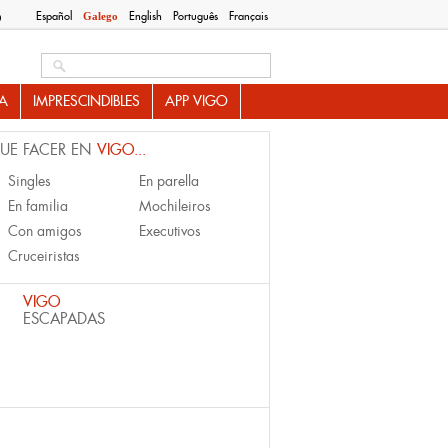
Español
English
Português
Français
Galego
O
Search this site
A
IMPRESCINDIBLES
APP VIGO
UE FACER EN
VIGO...
Singles
En parella
En familia
Mochileiros
Con amigos
Executivos
Cruceiristas
VIGO
ESCAPADAS