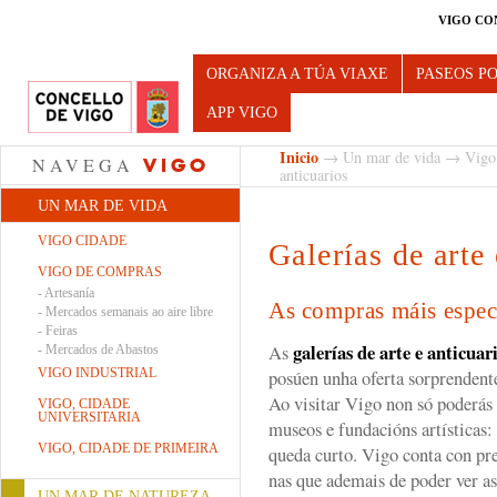
VIGO CO
Turismo de Vigo
ORGANIZA A TÚA VIAXE
PASEOS P
APP VIGO
Inicio
→
Un mar de vida
→
Vigo
NAVEGA
VIGO
anticuarios
UN MAR DE VIDA
VIGO CIDADE
Galerías de arte 
VIGO DE COMPRAS
-
Artesanía
As compras máis especi
-
Mercados semanais ao aire libre
-
Feiras
galerías de arte e anticuar
As
-
Mercados de Abastos
VIGO INDUSTRIAL
posúen unha oferta sorprendente
Ao visitar Vigo non só poderás
VIGO, CIDADE
UNIVERSITARIA
museos e fundacións artísticas:
VIGO, CIDADE DE PRIMEIRA
queda curto. Vigo conta con pre
nas que ademais de poder ver as
UN MAR DE NATUREZA