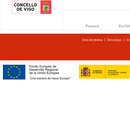
Pinterest
YouTu
|
|
Área de prensa
Descargas
Co