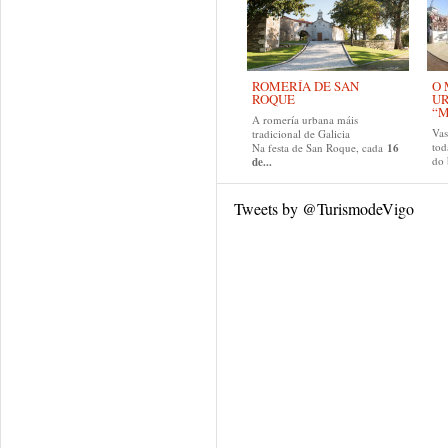
ROMERÍA DE SAN
O 
ROQUE
U
“M
A romería urbana máis
Va
tradicional de Galicia
tod
Na festa de San Roque, cada
16
do
de...
Tweets by @TurismodeVigo