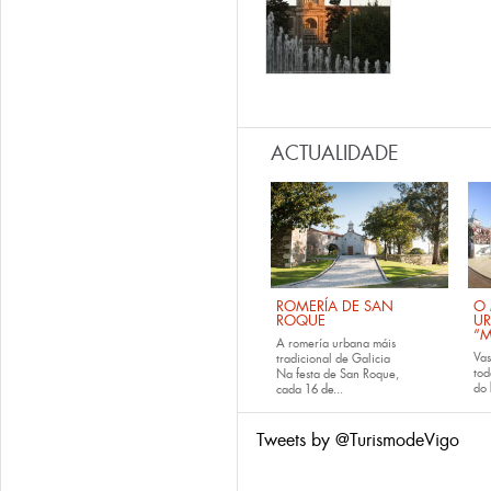
ACTUALIDADE
ROMERÍA DE SAN
O 
ROQUE
U
“M
A romería urbana máis
Va
tradicional de Galicia
tod
Na festa de San Roque,
do
cada
16 de...
Tweets by @TurismodeVigo