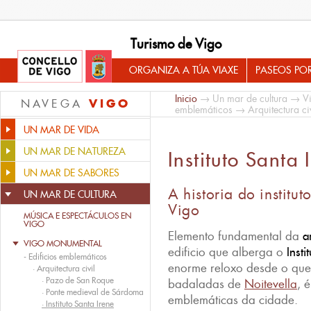
Turismo de Vigo
ORGANIZA A TÚA VIAXE
PASEOS PO
Inicio
→
Un mar de cultura
→
V
VIGO
NAVEGA
emblemáticos
→
Arquitectura civ
UN MAR DE VIDA
UN MAR DE NATUREZA
Instituto Santa 
UN MAR DE SABORES
A historia do institu
UN MAR DE CULTURA
Vigo
MÚSICA E ESPECTÁCULOS EN
VIGO
Elemento fundamental da
a
VIGO MONUMENTAL
edificio que alberga o
Insti
-
Edificios emblemáticos
enorme reloxo desde o que
·
Arquitectura civil
·
Pazo de San Roque
badaladas de
Noitevella
, 
·
Ponte medieval de Sárdoma
emblemáticas da cidade.
·
Instituto Santa Irene