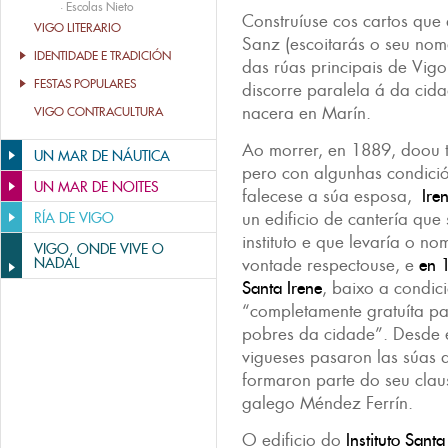
·
Escolas Nieto
Construíuse cos cartos que 
VIGO LITERARIO
Sanz (escoitarás o seu nom
IDENTIDADE E TRADICIÓN
das rúas principais de Vigo
FESTAS POPULARES
discorre paralela á da cida
nacera en Marín.
VIGO CONTRACULTURA
Ao morrer, en 1889, doou t
UN MAR DE NÁUTICA
pero con algunhas condició
UN MAR DE NOITES
falecese a súa esposa,
Ire
un edificio de cantería que 
RÍA DE VIGO
instituto e que levaría o n
VIGO, ONDE VIVE O
NADAL
vontade respectouse, e
en 
Santa Irene
, baixo a condic
“completamente gratuíta pa
pobres da cidade”. Desde e
vigueses pasaron las súas a
formaron parte do seu claus
galego Méndez Ferrín.
O edificio do
Instituto Santa