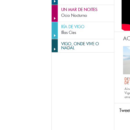
UN MAR DE NOITES
Ocio Nocturno
RÍA DE VIGO
Illas Cíes
AC
VIGO, ONDE VIVE O
NADAL
DE
DE
Aín
Vig
atra
Twee