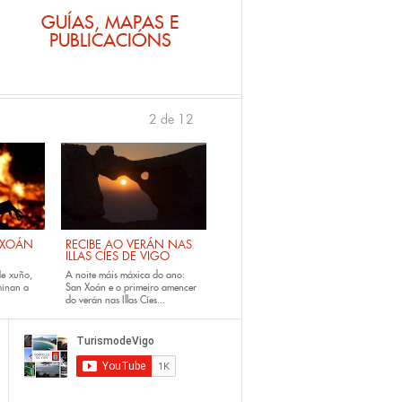
GUÍAS, MAPAS E
PUBLICACIÓNS
2 de 12
anterior
›
 XOÁN
RECIBE AO VERÁN NAS
ILLAS CÍES DE VIGO
de xuño,
A noite máis máxica do ano:
minan a
San Xoán e o primeiro amencer
do verán nas Illas Cíes...