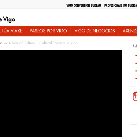
VIGO CONVENTION BUREAU
PROFESIONAIS DO TURIS
e Vigo
 TÚA VIAXE
PASEOS POR VIGO
VIGO DE NEGOCIOS
AXEND
io
→ A Sea of Culture | Cultural Tourism in Vigo
Q