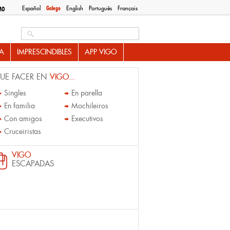
Español
Galego
English
Português
Français
MO
Search this site
A
IMPRESCINDIBLES
APP VIGO
UE FACER EN
VIGO...
Singles
En parella
En familia
Mochileiros
Con amigos
Executivos
Cruceiristas
VIGO
ESCAPADAS