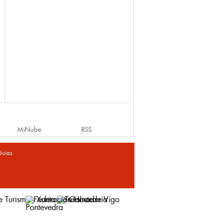
MiNube
RSS
Guías