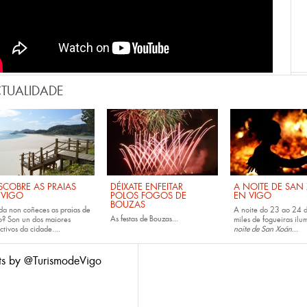
TUALIDADE
SCOBRE AS PRAIAS
DÉIXATE ENFEITAR
A NOITE DE SAN
 VIGO
POLOS FOGOS DE
EN VIGO
BOUZAS
da non coñeces as
praias de
A noite do 23 ao 24 
As
festas de
Bouzas
...
o
? Son un dos maiores
miles de fogueiras ilu
ctivos da cidade....
noite de San Xoán
...
ts by @TurismodeVigo