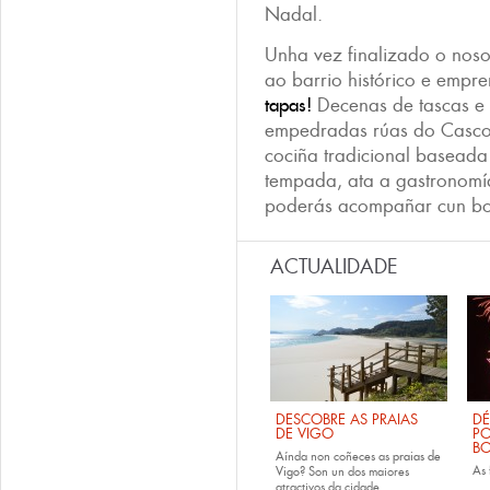
Nadal.
Unha vez finalizado o noso
ao barrio histórico e empr
tapas!
Decenas de tascas e 
empedradas rúas do Casco 
cociña tradicional baseada
tempada, ata a gastronomí
poderás acompañar cun b
ACTUALIDADE
DESCOBRE AS PRAIAS
DÉ
DE VIGO
PO
B
Aínda non coñeces as
praias de
As
Vigo
? Son un dos maiores
atractivos da cidade....