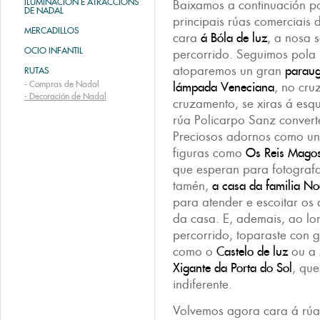
ILUMINACIÓN E ATRACCIÓNS
Baixamos a continuación p
DE NADAL
principais rúas comerciais 
MERCADILLOS
cara
á Bóla de luz
, a nosa
OCIO INFANTIL
percorrido. Seguimos pola
atoparemos un gran
paraug
RUTAS
-
Compras de Nadal
lámpada Veneciana
, no cru
-
Decoración de Nadal
cruzamento, se xiras á es
rúa Policarpo Sanz conver
Preciosos adornos como u
figuras como
Os Reis Mago
que esperan para fotograf
tamén,
a casa da familia No
para atender e escoitar os
da casa. E, ademais, ao lo
percorrido, toparaste con g
como o
Castelo de luz
ou a 
Xigante da Porta do Sol
, qu
indiferente.
Volvemos agora cara á rú