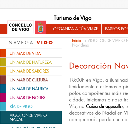
Turismo de Vigo
ORGANIZA A TÚA VIAXE
PASEOS PO
Inicio
→
VIGO, ONDE VIVE O 
VIGO
NAVEGA
Navideña
UN MAR DE VIDA
UN MAR DE NATUREZA
Decoración Na
UN MAR DE SABORES
18:00h en Vigo, a iluminac
UN MAR DE CULTURA
timidamente e estamos a pi
UN MAR DE NÁUTICA
polos compoñentes máis r
UN MAR DE NOITES
cidade. Iniciamos o noso tr
Vía, na
Caixa de agasallo
, 
RÍA DE VIGO
decorativos do Nadal en V
VIGO, ONDE VIVE O
non quererás perderche na
NADAL