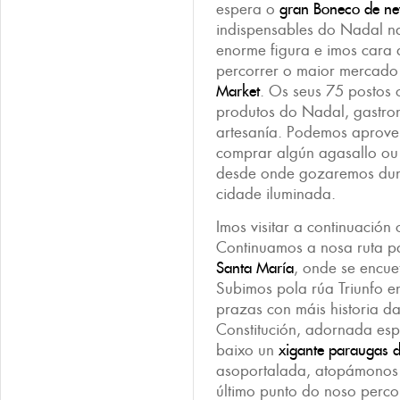
espera o
gran Boneco de ne
indispensables do Nadal n
enorme figura e imos cara
percorrer o maior mercad
Market
. Os seus 75 postos 
produtos do Nadal, gastro
artesanía. Podemos aprovei
comprar algún agasallo o
desde onde gozaremos dunh
cidade iluminada.
Imos visitar a continuación
Continuamos a nosa ruta 
Santa María
, onde se encue
Subimos pola rúa Triunfo e
prazas con máis historia d
Constitución, adornada esp
baixo un
xigante paraugas d
asoportalada, atopámonos 
último punto do noso perc