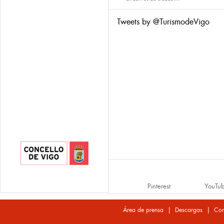
Tweets by @TurismodeVigo
Pinterest
YouTu
|
|
Área de prensa
Descargas
Con