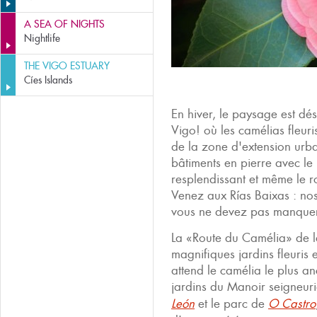
A SEA OF NIGHTS
Nightlife
THE VIGO ESTUARY
Cíes Islands
En hiver, le paysage est dés
Vigo! où les camélias fleuris
de la zone d'extension urbai
bâtiments en pierre avec le 
resplendissant et même le ro
Venez aux Rías Baixas : nos
vous ne devez pas manquer 
La «Route du Camélia» de 
magnifiques jardins fleuris 
attend le camélia le plus an
jardins du Manoir seigneur
León
et le parc de
O Castro