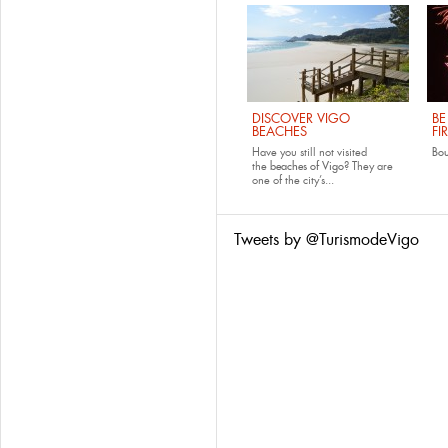
DISCOVER VIGO
BE
BEACHES
FI
Have you still not visited
Bo
the
beaches of Vigo
? They are
one of the city’s...
Tweets by @TurismodeVigo