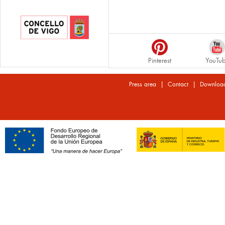
Pinterest
YouTu
|
|
Press area
Contact
Downloa