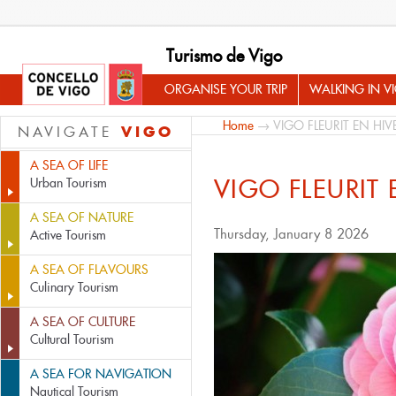
Turismo de Vigo
ORGANISE YOUR TRIP
WALKING IN V
Home
→ VIGO FLEURIT EN HIV
VIGO
NAVIGATE
A SEA OF LIFE
VIGO FLEURIT 
Urban Tourism
A SEA OF NATURE
Thursday, January 8 2026
Active Tourism
A SEA OF FLAVOURS
Culinary Tourism
A SEA OF CULTURE
Cultural Tourism
A SEA FOR NAVIGATION
Nautical Tourism