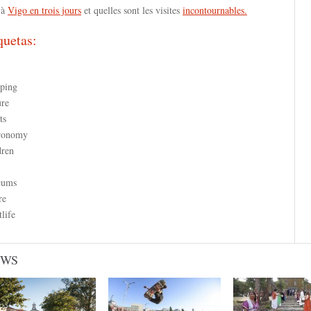
 à
Vigo en trois jours
et quelles sont les visites
incontournables.
quetas:
ping
ure
ts
ronomy
dren
eums
re
life
EWS