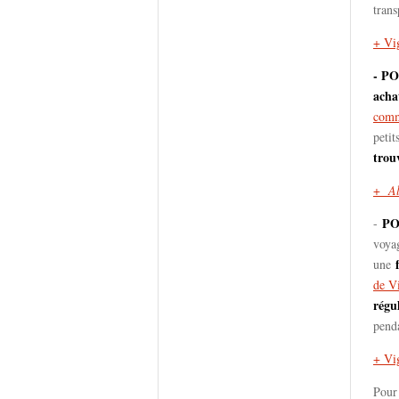
tran
+ Vig
- P
acha
comm
peti
trou
+
A
PO
-
voya
une
de V
régul
penda
+ Vi
Pour 