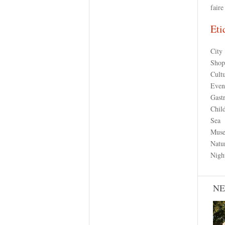
faire
Eti
City
Shop
Cult
Even
Gast
Chil
Sea
Mus
Natu
Night
N