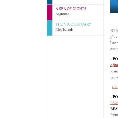
A SEA OF NIGHTS
Nightlife
THE VIGO ESTUARY
Cíes Islands
N'hés
plus
l'an
esca
- P
Afun
le me
provo
+
T
- P
l'Aud
BEA
fabu