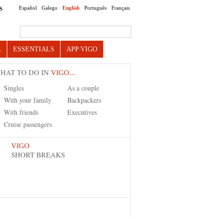
Español
Galego
English
Português
Français
S
Search this site
A
ESSENTIALS
APP VIGO
HAT TO DO IN
VIGO...
Singles
As a couple
With your family
Backpackers
With friends
Executives
Cruise passengers
VIGO
SHORT BREAKS