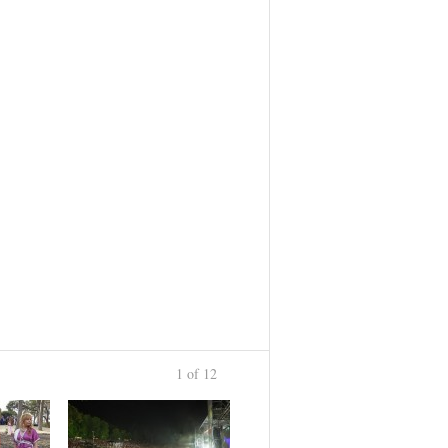
1 of 12
›