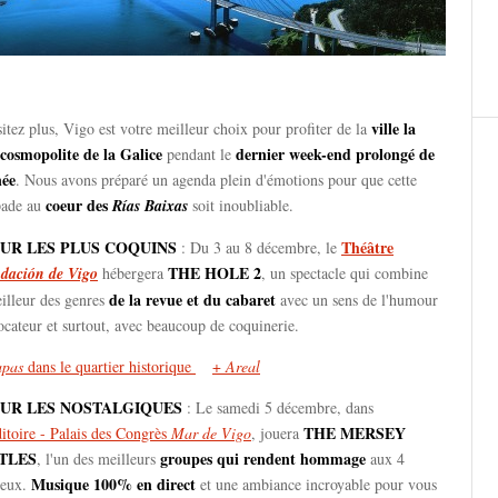
ville la
itez plus, Vigo est votre meilleur choix pour profiter de la
 cosmopolite de la Galice
dernier week-end prolongé de
pendant le
née
. Nous avons préparé un agenda plein d'émotions pour que cette
coeur des
pade au
Rías Baixas
soit inoubliable.
OUR LES PLUS COQUINS
Théâtre
: Du 3 au 8 décembre, le
THE HOLE 2
dación de Vigo
hébergera
, un spectacle qui combine
de la revue et du cabaret
illeur des genres
avec un sens de l'humour
cateur et surtout, avec beaucoup de coquinerie.
apas
dans le quartier historique
+
Areal
OUR LES NOSTALGIQUES
: Le samedi 5 décembre, dans
THE MERSEY
itoire - Palais des Congrès
Mar de Vigo
, jouera
TLES
groupes qui rendent hommage
, l'un des meilleurs
aux 4
Musique 100% en direct
leux.
et une ambiance incroyable pour vous