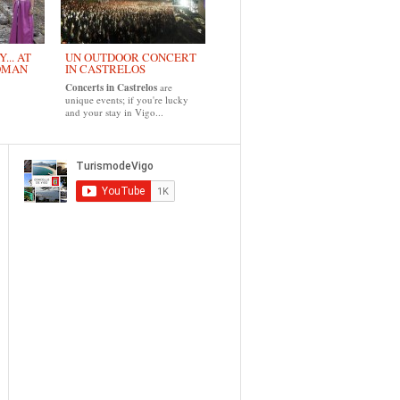
... AT
UN OUTDOOR CONCERT
OMAN
IN CASTRELOS
Concerts in Castrelos
are
unique events; if you're lucky
and your stay in Vigo...