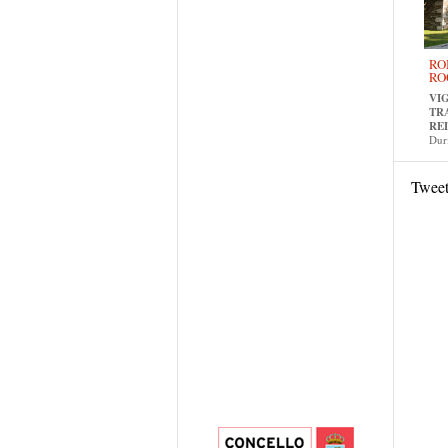
RO
RO
VI
TR
RE
Dur
Twee