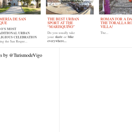
MERÍA DE SAN
THE BEST URBAN
ROMAN FOR A DAY
QUE
SPORT AT THE
THE TORALLA R
“MARISQUIÑO”
VILLA!
GO'S MOST
Do you usually take
The...
ADITIONAL URBAN
your
skate
or
bike
LIGIOUS CELEBRATION
everywhere...
ing the San Roque...
ts by @TurismodeVigo