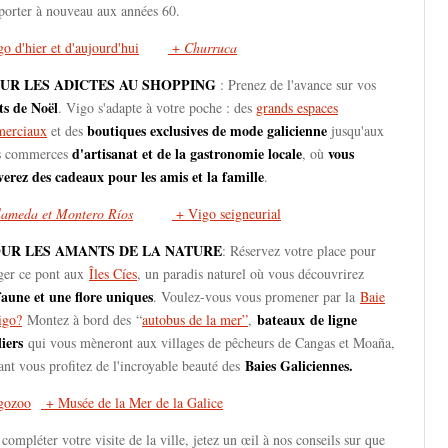
sporter à nouveau aux années 60.
o d'hier et d'aujourd'hui
+
Churruca
OUR LES ADICTES AU SHOPPING
: Prenez de l'avance sur vos
ts de Noël
. Vigo s'adapte à votre poche : des
grands espaces
boutiques exclusives de mode galicienne
erciaux
et des
jusqu'aux
d'artisanat et de la gastronomie locale
vous
ts commerces
, où
verez des cadeaux pour les amis et la famille
.
lameda et Montero Ríos
+ Vigo seigneurial
UR LES AMANTS DE LA NATURE
: Réservez votre place pour
ger ce pont aux
Îles Cíes
, un paradis naturel où vous découvrirez
faune et une flore uniques
. Voulez-vous vous promener par la
Baie
bateaux
de ligne
igo?
Montez à bord des “
autobus de la mer”
,
iers
qui vous mèneront aux villages de pêcheurs de Cangas et Moaña,
Baies Galiciennes.
nt vous profitez de l'incroyable beauté des
gozoo
+ Musée de la Mer de la Galice
compléter votre visite de la ville, jetez un œil à nos conseils sur que