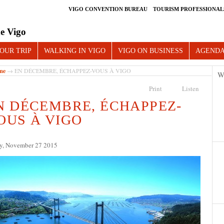
VIGO CONVENTION BUREAU
TOURISM PROFESSIONAL
e Vigo
OUR TRIP
WALKING IN VIGO
VIGO ON BUSINESS
AGEND
me
→ EN DÉCEMBRE, ÉCHAPPEZ-VOUS À VIGO
W
Print
Listen
N DÉCEMBRE, ÉCHAPPEZ-
OUS À VIGO
ay, November 27 2015