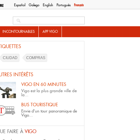
Español
Galego
English
Português
Français
SME
Search this site
INCONTOURNABLES
APP VIGO
TIQUETTES
CIUDAD
COMPRAS
UTRES INTÉRÊTS
VIGO EN 60 MINUTES
Vigo est la plus grande ville de
la...
BUS TOURISTIQUE
Envie d'un tour panoramique de
Vigo...
UE FAIRE À
VIGO