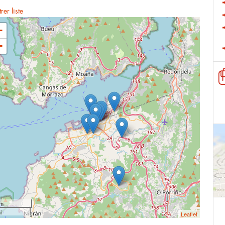
er liste
+
−
km
i
Leaflet