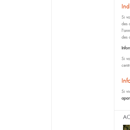
Ind
Si v
des 
l'ann
des 
Info
Si v
cent
Inf
Si v
apar
AC