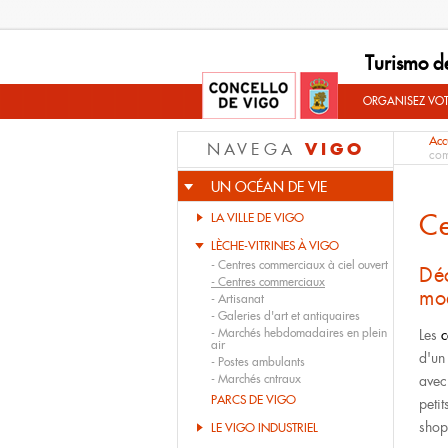
Turismo d
ORGANISEZ VO
Acc
VIGO
NAVEGA
com
UN OCÉAN DE VIE
C
LA VILLE DE VIGO
LÈCHE-VITRINES À VIGO
-
Centres commerciaux à ciel ouvert
Dé
-
Centres commerciaux
mo
-
Artisanat
-
Galeries d'art et antiquaires
-
Marchés hebdomadaires en plein
Les
c
air
d'un
-
Postes ambulants
-
Marchés cntraux
avec
PARCS DE VIGO
peti
shop
LE VIGO INDUSTRIEL