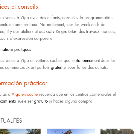
ices et conseils:
ous venez à Vigo avec des enfants, consultez la programmation
centres commerciaux. Normalement, tous les week-ends de
ée, il y des ateliers et des
activités gratuites
: des travaux manuels,
cours d'expression corporelle.
rmations pratiques
ous venez à Vigo en voiture, sachez que le
stationnement
dans les
res commerciaux est parfois
gratuit
si vous faites des achats.
ormación práctica:
iajas a
Vigo en coche
recuerda que en los centros comerciales el
camiento
suele ser
gratuito
si haces alguna compra.
TUALITÉS