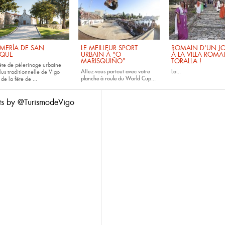
MERÍA DE SAN
LE MEILLEUR SPORT
ROMAIN D'UN JO
QUE
URBAIN À "O
À LA VILLA ROMA
MARISQUIÑO"
TORALLA !
fête de pèlerinage urbaine
Allez-vous partout avec votre
La...
lus traditionnelle de Vigo
planche à roule
du
World Cup...
 de la fête de
...
ts by @TurismodeVigo