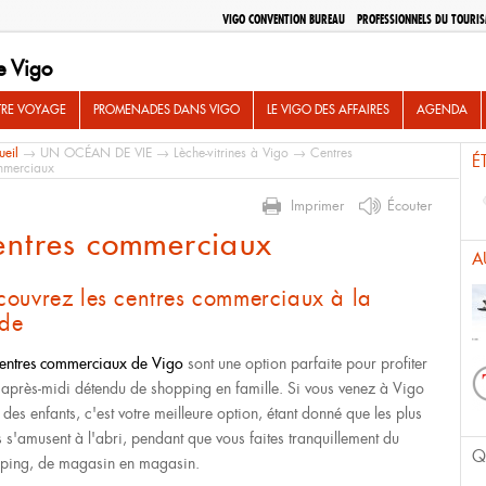
VIGO CONVENTION BUREAU
PROFESSIONNELS DU TOURI
e Vigo
TRE VOYAGE
PROMENADES DANS VIGO
LE VIGO DES AFFAIRES
AGENDA
ueil
→
UN OCÉAN DE VIE
→
Lèche-vitrines à Vigo
→ Centres
É
merciaux
Imprimer
Écouter
entres commerciaux
A
couvrez les centres commerciaux à la
de
entres commerciaux de Vigo
sont une option parfaite pour profiter
 après-midi détendu de shopping en famille. Si vous venez à Vigo
 des enfants, c'est votre meilleure option, étant donné que les plus
ts s'amusent à l'abri, pendant que vous faites tranquillement du
Q
ping, de magasin en magasin.