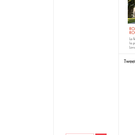
RO
RO
La 
la p
Lors
Twee