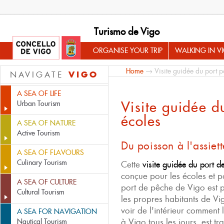
Turismo de Vigo
ORGANISE YOUR TRIP
WALKING IN V
Home
→ Visite guidée du port p
VIGO
NAVIGATE
A SEA OF LIFE
Visite guidée d
Urban Tourism
écoles
A SEA OF NATURE
Active Tourism
Du poisson à l'assiet
A SEA OF FLAVOURS
Culinary Tourism
Cette
visite guidée du port 
conçue pour les écoles et p
A SEA OF CULTURE
port de pêche de Vigo est 
Cultural Tourism
les propres habitants de Vi
voir de l'intérieur comment
A SEA FOR NAVIGATION
à Vigo tous les jours, est tra
Nautical Tourism