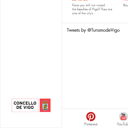
Have you still not visited
Bo
the
beaches of Vigo
? They are
one of the city’s...
Tweets by @TurismodeVigo
Pinterest
YouTu