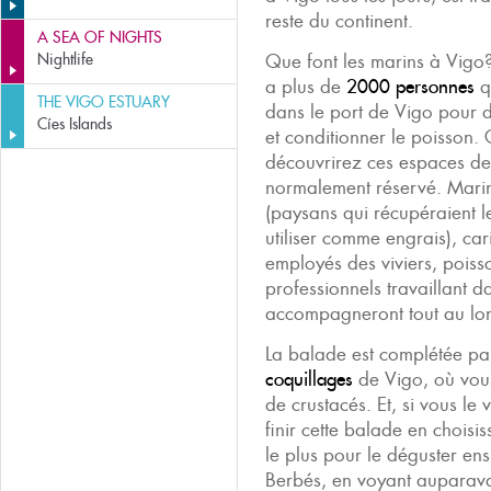
reste du continent.
A SEA OF NIGHTS
Nightlife
Que font les marins à Vigo? 
a plus de
2000 personnes
qu
THE VIGO ESTUARY
dans le port de Vigo pour 
Cíes Islands
et conditionner le poisson. 
découvrirez ces espaces de t
normalement réservé. Mari
(paysans qui récupéraient l
utiliser comme engrais), car
employés des viviers, poisso
professionnels travaillant d
accompagneront tout au lo
La balade est complétée p
coquillages
de Vigo, où vou
de crustacés. Et, si vous l
finir cette balade en choisis
le plus pour le déguster en
Berbés, en voyant auparavan