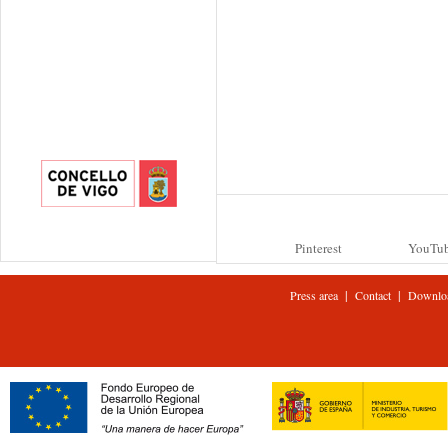
Pinterest
YouTu
|
|
Press area
Contact
Downlo