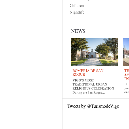
Children
Nightlife
NEWS
ROMERÍA DE SAN
TH
ROQUE
SP
“M
VIGO'S MOST
Do 
TRADITIONAL URBAN
yo
RELIGIOUS CELEBRATION
eve
During the San Roque...
Tweets by @TurismodeVigo