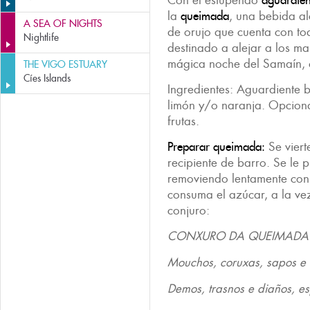
Con el estupendo
aguardien
la
queimada
, una bebida al
A SEA OF NIGHTS
de orujo que cuenta con to
Nightlife
destinado a alejar a los mal
mágica noche del Samaín, o
THE VIGO ESTUARY
Cíes Islands
Ingredientes: Aguardiente b
limón y/o naranja. Opciona
frutas.
Preparar queimada:
Se viert
recipiente de barro. Se le 
removiendo lentamente con
consuma el azúcar, a la vez
conjuro:
CONXURO DA QUEIMADA
Mouchos, coruxas, sapos e 
Demos, trasnos e diaños, es