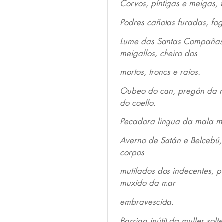
Corvos, píntigas e meigas, 
Podres cañotas furadas, fo
Lume das Santas Compañas,
meigallos, cheiro dos
mortos, tronos e raios.
Oubeo do can, pregón da mo
do coello.
Pecadora lingua da mala mu
Averno de Satán e Belcebú,
corpos
mutilados dos indecentes, p
muxido da mar
embravescida.
Barriga inútil da muller solt