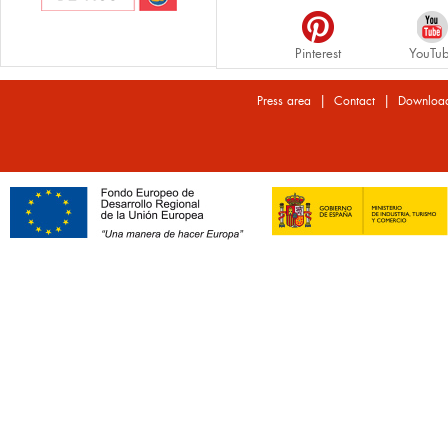
Pinterest
YouTu
|
|
Press area
Contact
Downloa