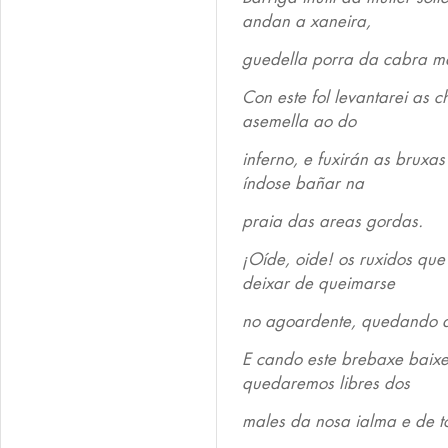
andan a xaneira,
guedella porra da cabra ma
Con este fol levantarei as 
asemella ao do
inferno, e fuxirán as bruxa
índose bañar na
praia das areas gordas.
¡Oíde, oide! os ruxidos qu
deixar de queimarse
no agoardente, quedando as
E cando este brebaxe baixe
quedaremos libres dos
males da nosa ialma e de 