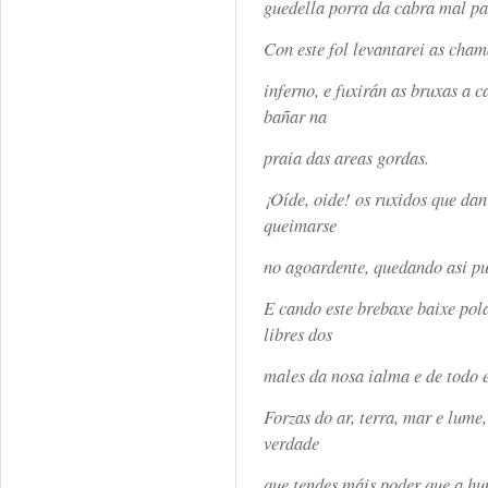
guedella porra da cabra mal pa
Con este fol levantarei as cha
inferno, e fuxirán as bruxas a c
bañar na
praia das areas gordas.
¡Oíde, oide! os ruxidos que dan
queimarse
no agoardente, quedando asi pu
E cando este brebaxe baixe pol
libres dos
males da nosa ialma e de todo
Forzas do ar, terra, mar e lume
verdade
que tendes máis poder que a hu