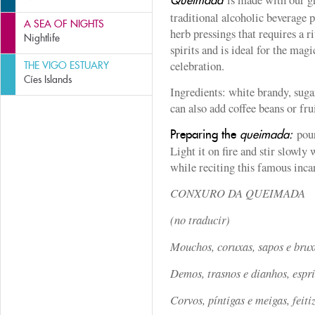
Queimada
traditional alcoholic beverage p
A SEA OF NIGHTS
herb pressings that requires a r
Nightlife
spirits and is ideal for the mag
celebration.
THE VIGO ESTUARY
Cíes Islands
Ingredients: white brandy, suga
can also add coffee beans or frui
pour
Preparing the
queimada:
Light it on fire and stir slowly 
while reciting this famous inca
CONXURO DA QUEIMADA
(no traducir)
Mouchos, coruxas, sapos e brux
Demos, trasnos e dianhos, espri
Corvos, píntigas e meigas, feit