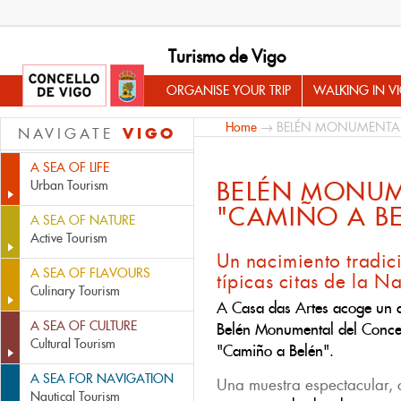
Turismo de Vigo
ORGANISE YOUR TRIP
WALKING IN V
Home
→ BELÉN MONUMENTAL
VIGO
NAVIGATE
A SEA OF LIFE
BELÉN MONU
Urban Tourism
"CAMIÑO A B
A SEA OF NATURE
Active Tourism
Un nacimiento tradic
A SEA OF FLAVOURS
típicas citas de la N
Culinary Tourism
A Casa das Artes acoge un a
A SEA OF CULTURE
Belén Monumental del Concell
Cultural Tourism
"Camiño a Belén".
A SEA FOR NAVIGATION
Una muestra espectacular,
Nautical Tourism