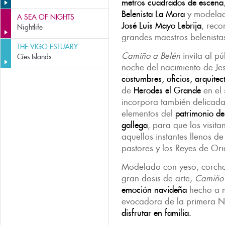
metros cuadrados de escena
Belenista La Mora
y modelada
A SEA OF NIGHTS
José Luis Mayo Lebrija
, rec
Nightlife
grandes maestros belenista
THE VIGO ESTUARY
Camiño a Belén
invita al pú
Cíes Islands
noche del nacimiento de Jes
costumbres, oficios, arquitec
de
Herodes el Grande
en el 
incorpora también delicad
elementos del
patrimonio de
gallega
, para que los visit
aquellos instantes llenos d
pastores y los Reyes de Ori
Modelado con yeso, corcho,
gran dosis de arte,
Camiño 
emoción navideña
hecho a m
evocadora de la primera 
disfrutar en familia.