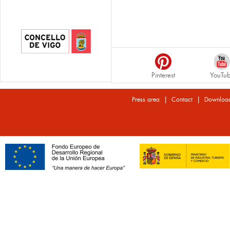
Pinterest
YouTu
|
|
Press area
Contact
Downloa