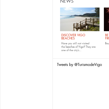
NEWS
DISCOVER VIGO
BE
BEACHES
FI
Have you still not visited
Bo
the
beaches of Vigo
? They are
one of the city’s...
Tweets by @TurismodeVigo