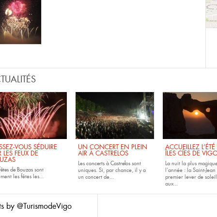
TUALITÉS
ISSEZ-VOUS SÉDUIRE
UN CONCERT EN PLEIN
ACCUEILLEZ L’ÉTÉ
R LES FEUX DE
AIR À CASTRELOS
ÎLES CÍES DE VIG
UZAS
Les
concerts à Castrelos
sont
La nuit la plus magiqu
fêtes de
Bouzas
sont
uniques. Si, par chance, il y a
l’année : la Saint-Jean 
ment les fêtes les...
un concert de...
premier lever de soleil
aux...
ts by @TurismodeVigo