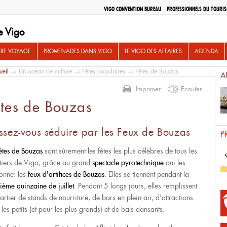
VIGO CONVENTION BUREAU
PROFESSIONNELS DU TOURI
e Vigo
TRE VOYAGE
PROMENADES DANS VIGO
LE VIGO DES AFFAIRES
AGENDA
ueil
→
Un océan de culture
→
Fêtes populaires
→ Fêtes de Bouzas
A
Imprimer
Écouter
tes de Bouzas
ssez-vous séduire par les Feux de Bouzas
P
êtes de Bouzas
sont sûrement les fêtes les plus célèbres de tous les
tiers de Vigo, grâce au grand
spectacle pyrotechnique
qui les
onne: les
feux d'artifices de Bouzas
. Elles se tiennent pendant la
ième quinzaine de juillet
. Pendant 5 longs jours, elles remplissent
artier de stands de nourriture, de bars en plein air, d'attractions
les petits (et pour les plus grands) et de bals dansants.