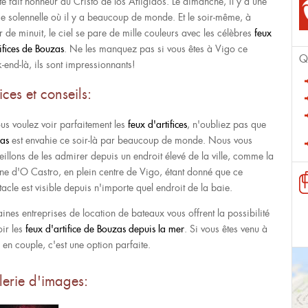
te fait honneur au Cristo de los Afligidos. Le dimanche, il y a une
e solennelle où il y a beaucoup de monde. Et le soir-même, à
r de minuit, le ciel se pare de mille couleurs avec les célèbres
feux
tifices de Bouzas
. Ne les manquez pas si vous êtes à Vigo ce
Q
-end-là, ils sont impressionnants!
ices et conseils:
ous voulez voir parfaitement les
feux d'artifices
, n'oubliez pas que
as
est envahie ce soir-là par beaucoup de monde. Nous vous
eillons de les admirer depuis un endroit élevé de la ville, comme la
ine d'O Castro, en plein centre de Vigo, étant donné que ce
tacle est visible depuis n'importe quel endroit de la baie.
aines entreprises de location de bateaux vous offrent la possibilité
oir les
feux d'artifice de Bouzas depuis la mer
. Si vous êtes venu à
 en couple, c'est une option parfaite.
erie d'images: