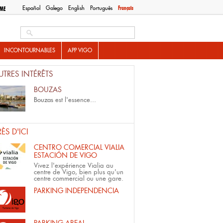
Español
Galego
English
Português
Français
SME
Search this site
INCONTOURNABLES
APP VIGO
UTRES INTÉRÊTS
BOUZAS
Bouzas
est l'essence...
RÈS D'ICI
CENTRO COMERCIAL VIALIA
ESTACIÓN DE VIGO
Vivez l'expérience Vialia au
centre de Vigo, bien plus qu'un
centre commercial ou une gare.
PARKING INDEPENDENCIA