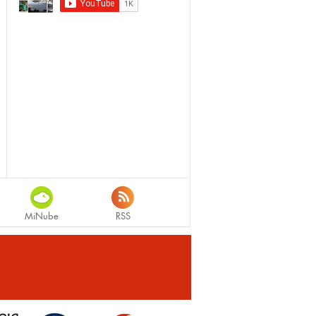
MiNube
RSS