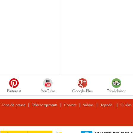
Pinterest
YouTube
Google Plus
TripAdvisor
|
|
|
|
|
Zone de presse
Téléchargements
Contact
Vidéos
Agenda
Guides