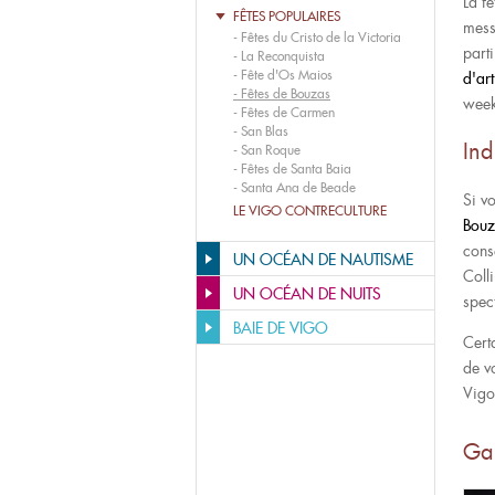
La fê
FÊTES POPULAIRES
mess
-
Fêtes du Cristo de la Victoria
parti
-
La Reconquista
-
Fête d'Os Maios
d'ar
-
Fêtes de Bouzas
week
-
Fêtes de Carmen
-
San Blas
Ind
-
San Roque
-
Fêtes de Santa Baia
-
Santa Ana de Beade
Si v
LE VIGO CONTRECULTURE
Bouz
cons
UN OCÉAN DE NAUTISME
Coll
UN OCÉAN DE NUITS
spec
BAIE DE VIGO
Cert
de v
Vigo
Gal