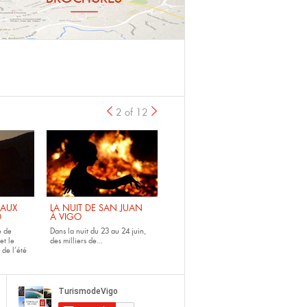
2 of 12
 AUX
LA NUIT DE SAN JUAN
O
À VIGO
e de
Dans la
nuit du 23 au 24 juin
,
et le
des milliers de...
 de l’été