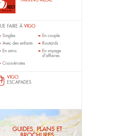
PARKING AREAL
UE FAIRE À
VIGO
Singles
En couple
Avec des enfants
Routards
En amis
En voyage
d'affaires
Croisiéristes
VIGO
ESCAPADES
GUIDES, PLANS ET
BROCHURES