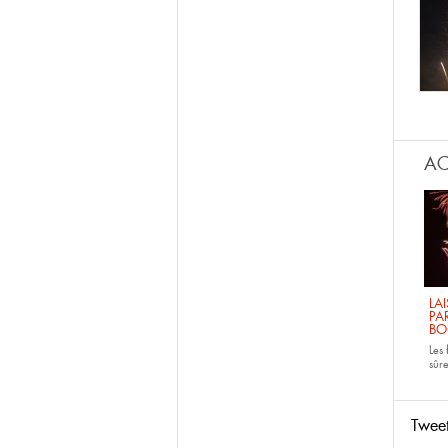
AC
LA
PA
BO
Les
sûre
Twee