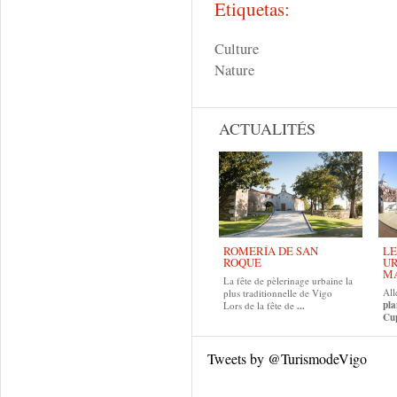
Etiquetas:
Culture
Nature
ACTUALITÉS
ROMERÍA DE SAN
LE
ROQUE
UR
MA
La fête de pèlerinage urbaine la
All
plus traditionnelle de Vigo
pla
Lors de la fête de
...
Cup
Tweets by @TurismodeVigo